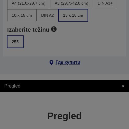
A4 (21.0x29,7 cm)
A3 (29,7x42,0 cm)
DIN A3+
10 x 15 cm
DIN A2
13 x 18 cm
Izaberite težinu
255
Где купити
Pregled
Pregled