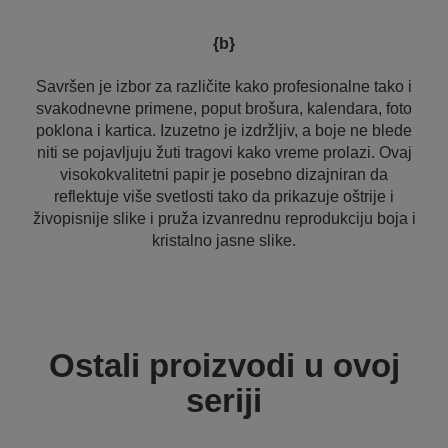
{b}
Savršen je izbor za različite kako profesionalne tako i
svakodnevne primene, poput brošura, kalendara, foto
poklona i kartica. Izuzetno je izdržljiv, a boje ne blede
niti se pojavljuju žuti tragovi kako vreme prolazi. Ovaj
visokokvalitetni papir je posebno dizajniran da
reflektuje više svetlosti tako da prikazuje oštrije i
živopisnije slike i pruža izvanrednu reprodukciju boja i
kristalno jasne slike.
Ostali proizvodi u ovoj
seriji