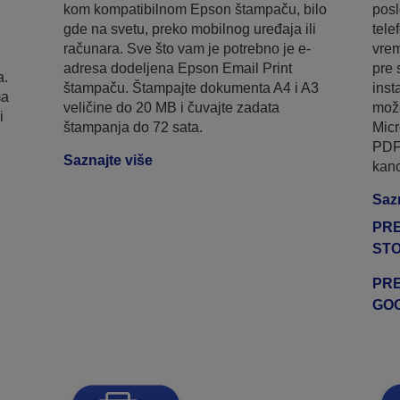
kom kompatibilnom Epson štampaču, bilo
posl
gde na svetu, preko mobilnog uređaja ili
tele
računara. Sve što vam je potrebno je e-
vrem
adresa dodeljena Epson Email Print
pre 
a.
štampaču. Štampajte dokumenta A4 i A3
inst
ma
veličine do 20 MB i čuvajte zadata
može
i
štampanja do 72 sata.
Micr
PDF 
Saznajte više
kanc
Sazn
PRE
ST
PRE
GO