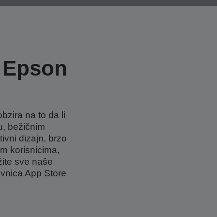
 Epson
zira na to da li
u, bežičnim
ivni dizajn, brzo
m korisnicima,
žite sve naše
avnica App Store