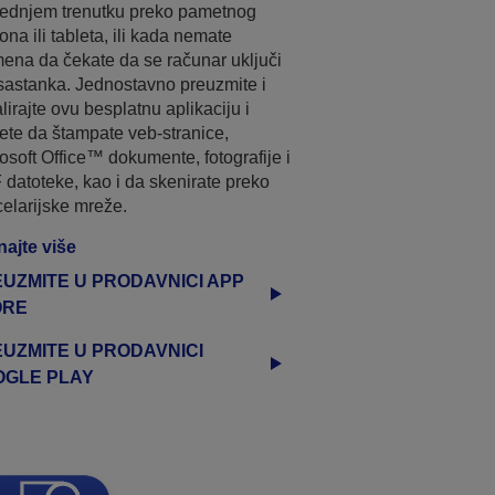
ednjem trenutku preko pametnog
fona ili tableta, ili kada nemate
ena da čekate da se računar uključi
sastanka. Jednostavno preuzmite i
alirajte ovu besplatnu aplikaciju i
te da štampate veb-stranice,
osoft Office™ dokumente, fotografije i
datoteke, kao i da skenirate preko
elarijske mreže.
ajte više
UZMITE U PRODAVNICI APP
ORE
UZMITE U PRODAVNICI
OGLE PLAY