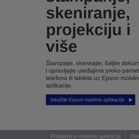
skeniranje,
projekciju i
više
Štampajte, skenirajte, šaljite doku
i upravljajte uređajima preko pame
telefona ili tableta uz Epson mobil
aplikacije.
Istražite Epson mobilne aplikacije
Prodavnice mobilnih aplikacija
Dos