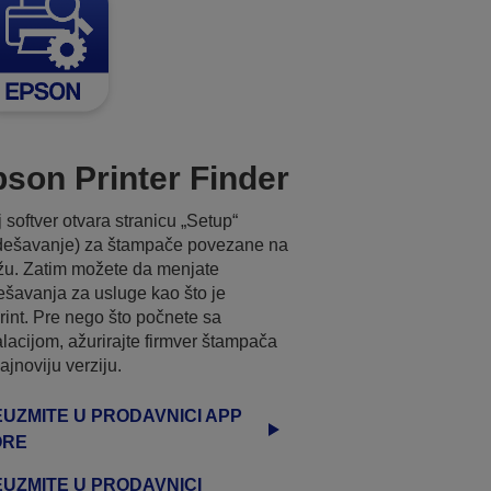
son Printer Finder
 softver otvara stranicu „Setup“
dešavanje) za štampače povezane na
u. Zatim možete da menjate
šavanja za usluge kao što je
rint. Pre nego što počnete sa
alacijom, ažurirajte firmver štampača
ajnoviju verziju.
UZMITE U PRODAVNICI APP
ORE
UZMITE U PRODAVNICI