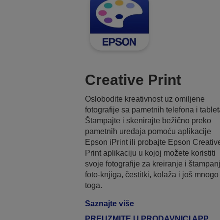
Creative Print
Oslobodite kreativnost uz omiljene
fotografije sa pametnih telefona i tablet
Štampajte i skenirajte bežično preko
pametnih uređaja pomoću aplikacije
Epson iPrint ili probajte Epson Creativ
Print aplikaciju u kojoj možete koristiti
svoje fotografije za kreiranje i štampan
foto-knjiga, čestitki, kolaža i još mnogo
toga.
Saznajte više
PREUZMITE U PRODAVNICI APP