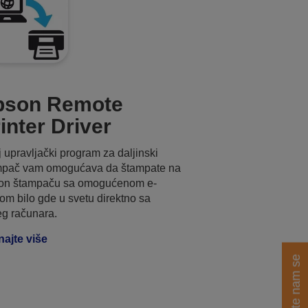
pson Remote
inter Driver
 upravljački program za daljinski
mpač vam omogućava da štampate na
on štampaču sa omogućenom e-
om bilo gde u svetu direktno sa
g računara.
ajte više
Obratite nam se