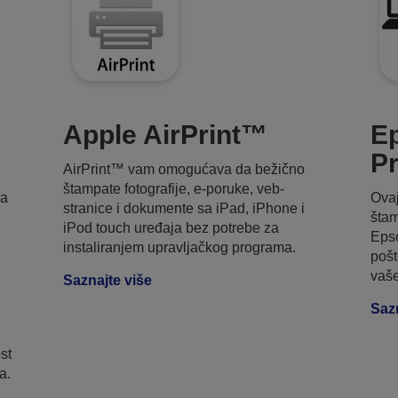
Apple AirPrint™
E
Pr
AirPrint™ vam omogućava da bežično
štampate fotografije, e-poruke, veb-
ja
Ovaj
stranice i dokumente sa iPad, iPhone i
šta
iPod touch uređaja bez potrebe za
Eps
instaliranjem upravljačkog programa.
pošt
vaše
Saznajte više
Sazn
st
a.