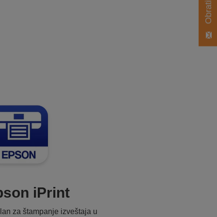
son iPrint
lan za štampanje izveštaja u