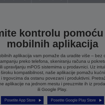
mite kontrolu pomoću
mobilnih aplikacija
ilnih aplikacija vam pomaže da uradite više – bez ob
štampanju preko telefona, skeniranju računa u pokret
li upravljanju mPOS sistemima u prodavnici. Uz intuit
široku kompatibilnost, naše aplikacije pomažu kućni
 i trgovcima da ostanu povezani i produktivni. Pretra
e aplikacije na jednom mestu i preuzmite ih iz prod
ili Google Play.
Posetite App Store
Posetite Google Play Store