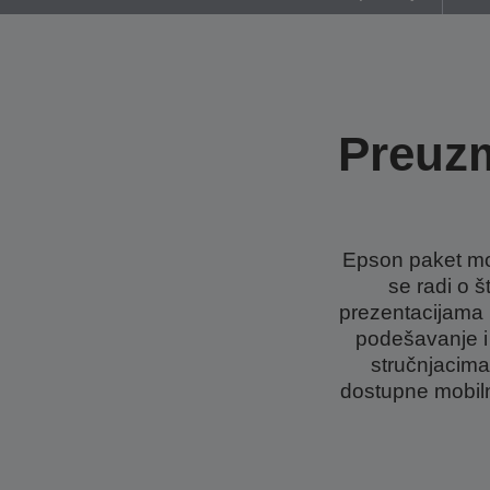
Preuz
Epson paket mob
se radi o 
prezentacijama i
podešavanje i 
stručnjacima
dostupne mobiln