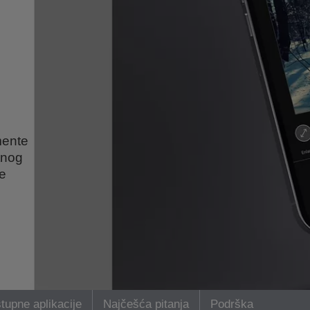
mente
tnog
ne
tupne aplikacije
Najčešća pitanja
Podrška