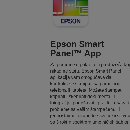
r
r
t
t
i
i
c
c
Epson Smart
a
a
Panel™ App
:
:
Za porodice u pokretu ili preduzeća ko
nikad ne staju, Epson Smart Panel
aplikacija vam omogućava da
kontrolišete štampač sa pametnog
telefona ili tableta. Možete štampati,
kopirati i skenirati dokumenta ili
fotografije, podešavati, pratiti i rešavati
probleme sa vašim štampačem, ili
jednostavno oslobodite svoju kreativno
sa širokim spektrom umetničkih šablon