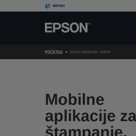
Skip
SRPSKI
to
main
content
POČETNA
Epson aplikacije i softver
Mobilne
aplikacije z
štampanje,