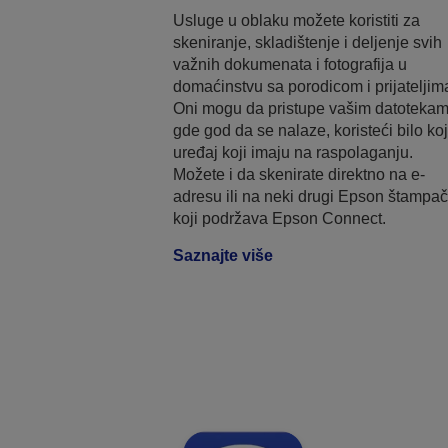
Usluge u oblaku možete koristiti za
skeniranje, skladištenje i deljenje svih
važnih dokumenata i fotografija u
domaćinstvu sa porodicom i prijateljim
Oni mogu da pristupe vašim datoteka
gde god da se nalaze, koristeći bilo koj
uređaj koji imaju na raspolaganju.
Možete i da skenirate direktno na e-
adresu ili na neki drugi Epson štampač
koji podržava Epson Connect.
Saznajte više