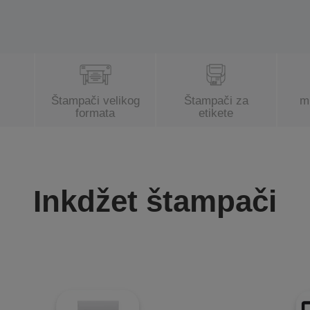
Štampači velikog
Štampači za
m
formata
etikete
Inkdžet štampači