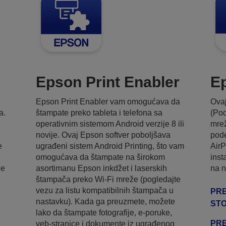
Epson Print Enabler
Ep
Epson Print Enabler vam omogućava da
Ovaj
a.
štampate preko tableta i telefona sa
(Po
operativnim sistemom Android verzije 8 ili
mrež
novije. Ovaj Epson softver poboljšava
pode
e
ugrađeni sistem Android Printing, što vam
AirP
omogućava da štampate na širokom
inst
je
asortimanu Epson inkdžet i laserskih
na n
štampača preko Wi-Fi mreže (pogledajte
vezu za listu kompatibilnih štampača u
PRE
nastavku). Kada ga preuzmete, možete
ST
lako da štampate fotografije, e-poruke,
PRE
veb-stranice i dokumente iz ugrađenog