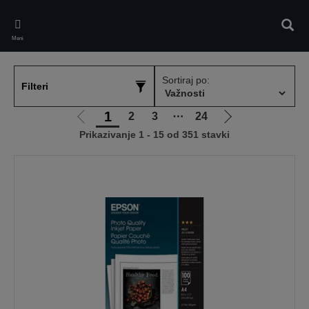
Skip
to
Pretr
main
Meni
content
Sortiraj po:
Filteri
1
2
3
⋯
24
Idi
Idi
Prikazivanje 1 - 15 od 351 stavki
na
na
prethodnu
sledeću
stranicu
stranicu