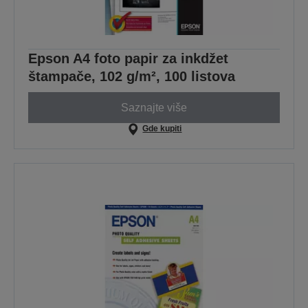
Epson A4 foto papir za inkdžet
štampače, 102 g/m², 100 listova
Saznajte više
Gde kupiti