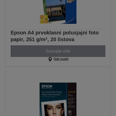
Epson A4 prvoklasni polusjajni foto
papir, 251 g/m², 20 listova
Saznajte više
Gde kupiti