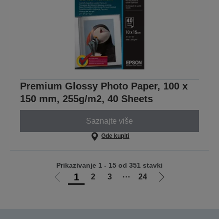
Premium Glossy Photo Paper, 100 x
150 mm, 255g/m2, 40 Sheets
Saznajte više
Gde kupiti
Prikazivanje 1 - 15 od 351 stavki
1
2
3
⋯
24
Idi
Idi
na
na
prethodnu
sledeću
stranicu
stranicu