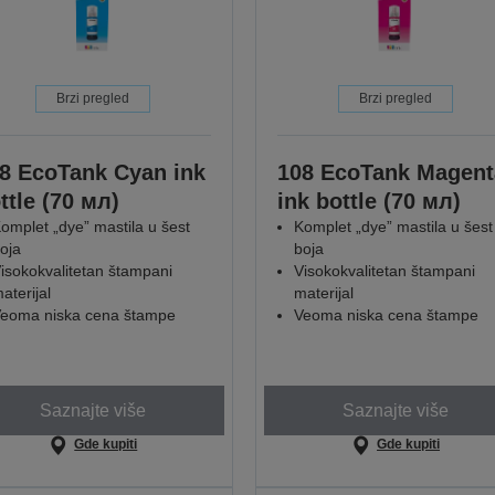
Brzi pregled
Brzi pregled
8 EcoTank Cyan ink
108 EcoTank Magent
ttle (70 мл)
ink bottle (70 мл)
omplet „dye” mastila u šest
Komplet „dye” mastila u šest
oja
boja
isokokvalitetan štampani
Visokokvalitetan štampani
aterijal
materijal
eoma niska cena štampe
Veoma niska cena štampe
Saznajte više
Saznajte više
Gde kupiti
Gde kupiti