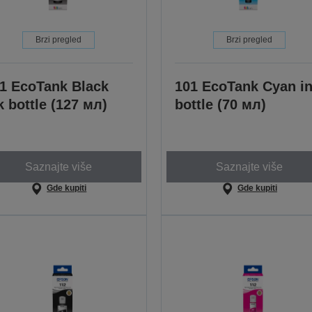
Brzi pregled
Brzi pregled
1 EcoTank Black
101 EcoTank Cyan i
k bottle (127 мл)
bottle (70 мл)
Saznajte više
Saznajte više
Gde kupiti
Gde kupiti