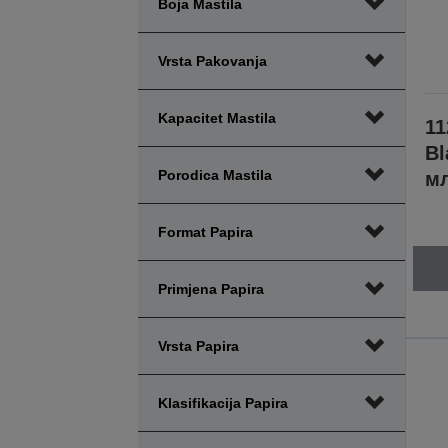
Boja Mastila
Vrsta Pakovanja
Kapacitet Mastila
11
Bl
Porodica Mastila
м
Format Papira
Primjena Papira
Vrsta Papira
Klasifikacija Papira