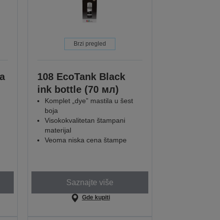
Brzi pregled
a
108 EcoTank Black
ink bottle (70 мл)
Komplet „dye” mastila u šest
boja
Visokokvalitetan štampani
materijal
Veoma niska cena štampe
Saznajte više
Gde kupiti