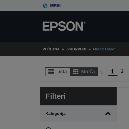
Skip
SRPSKI
to
main
content
POČETNA
PROIZVODI
Mastilo i papir
1
2
Lista
Mreža
Idi
na
prethodnu
Filteri
stranicu
Kategorija