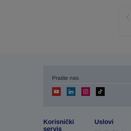
I
p
s
Pratite nas
Korisnički
Uslovi
servis