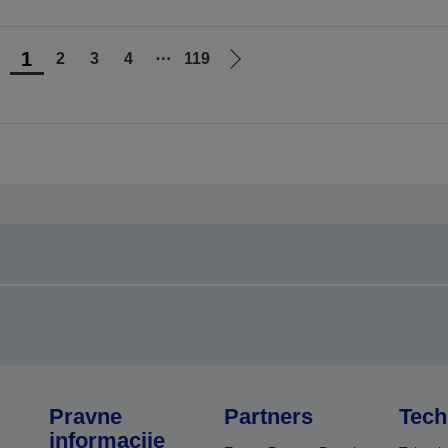
1
2
3
4
⋯
119
di
Idi
na
na
rethodnu
sledeću
tranicu
stranicu
Pravne
Partners
Tech
informacije