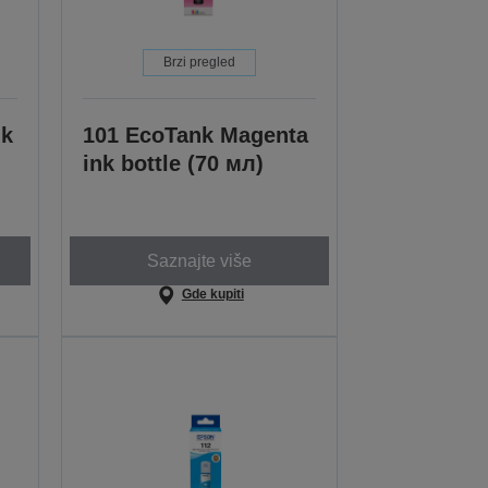
Brzi pregled
nk
101 EcoTank Magenta
ink bottle (70 мл)
Saznajte više
Gde kupiti