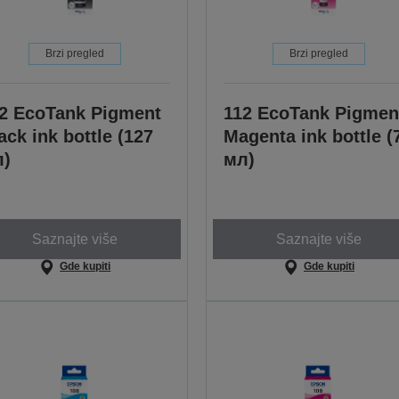
Brzi pregled
Brzi pregled
2 EcoTank Pigment
112 EcoTank Pigmen
ack ink bottle (127
Magenta ink bottle (
л)
мл)
Saznajte više
Saznajte više
Gde kupiti
Gde kupiti