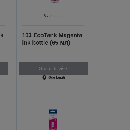
Brzi pregled
nk
103 EcoTank Magenta
ink bottle (65 мл)
Saznajte više
Gde kupiti