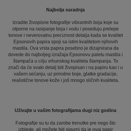
Najbolja saradnja
Izradite živopisne fotografije vibrantnih boja koje su
otporne na rasipanje boja i vodu i poseduju prelepe
tonove i neverovatnu preciznost detalja kada se kvalitet
Epsonovih papira spoji sa istim kvalitetom njihovih
mastila. Ova vrsta papira posebno je dizajnirana da
dovede do najboljeg izražaja Epsonovu paletu mastila i
štampača u cilju vrhunskog kvaliteta štampanja. To
znači da će svaki detalj biti živopisan i na papiru kao i u
vašem sećanju, uz prirodne boje, glatke gradacije,
realistične tonove kože i još mnogo sličnih kvaliteta.
Uživajte u vašim fotografijama dugi niz godina
Fotografije su tu da zarobe trenutke pre nego što
izblede, ali možete biti sigurni da je ovaj papir