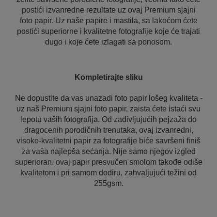
postići izvanredne rezultate uz ovaj Premium sjajni
foto papir. Uz naše papire i mastila, sa lakoćom ćete
postići superiorne i kvalitetne fotografije koje će trajati
dugo i koje ćete izlagati sa ponosom.
Kompletirajte sliku
Ne dopustite da vas unazadi foto papir lošeg kvaliteta -
uz naš Premium sjajni foto papir, zaista ćete istaći svu
lepotu vaših fotografija. Od zadivljujućih pejzaža do
dragocenih porodičnih trenutaka, ovaj izvanredni,
visoko-kvalitetni papir za fotografije biće savršeni finiš
za vaša najlepša sećanja. Nije samo njegov izgled
superioran, ovaj papir presvučen smolom takođe odiše
kvalitetom i pri samom dodiru, zahvaljujući težini od
255gsm.