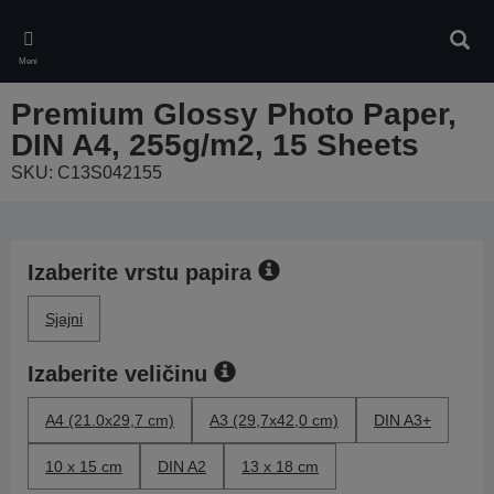
Skip
to
Pretr
main
Meni
content
Premium Glossy Photo Paper,
DIN A4, 255g/m2, 15 Sheets
SKU: C13S042155
Izaberite vrstu papira
Sjajni
Izaberite veličinu
A4 (21.0x29,7 cm)
A3 (29,7x42,0 cm)
DIN A3+
10 x 15 cm
DIN A2
13 x 18 cm