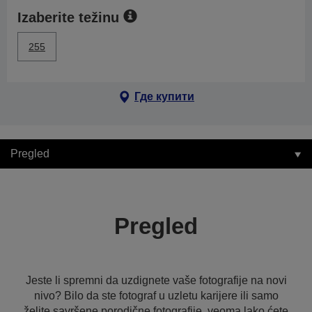
Izaberite težinu
255
Где купити
Pregled
Pregled
Jeste li spremni da uzdignete vaše fotografije na novi
nivo? Bilo da ste fotograf u uzletu karijere ili samo
želite savršene porodične fotografije, veoma lako ćete