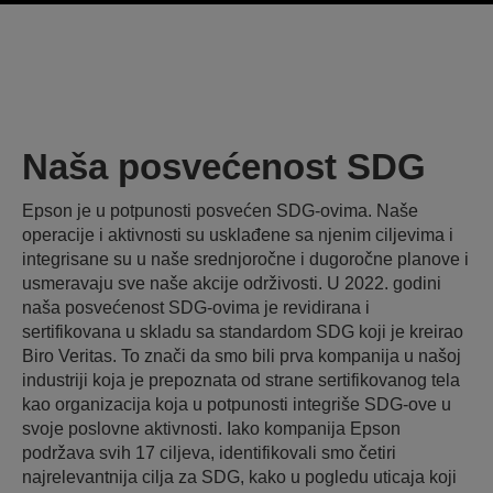
Naša posvećenost SDG
Epson je u potpunosti posvećen SDG-ovima. Naše
operacije i aktivnosti su usklađene sa njenim ciljevima i
integrisane su u naše srednjoročne i dugoročne planove i
usmeravaju sve naše akcije održivosti. U 2022. godini
naša posvećenost SDG-ovima je revidirana i
sertifikovana u skladu sa standardom SDG koji je kreirao
Biro Veritas. To znači da smo bili prva kompanija u našoj
industriji koja je prepoznata od strane sertifikovanog tela
kao organizacija koja u potpunosti integriše SDG-ove u
svoje poslovne aktivnosti. Iako kompanija Epson
podržava svih 17 ciljeva, identifikovali smo četiri
najrelevantnija cilja za SDG, kako u pogledu uticaja koji