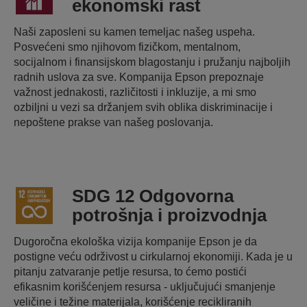
ekonomski rast
Naši zaposleni su kamen temeljac našeg uspeha.
Posvećeni smo njihovom fizičkom, mentalnom,
socijalnom i finansijskom blagostanju i pružanju najboljih
radnih uslova za sve. Kompanija Epson prepoznaje
važnost jednakosti, različitosti i inkluzije, a mi smo
ozbiljni u vezi sa držanjem svih oblika diskriminacije i
nepoštene prakse van našeg poslovanja.
SDG 12 Odgovorna
potrošnja i proizvodnja
Dugoročna ekološka vizija kompanije Epson je da
postigne veću održivost u cirkularnoj ekonomiji. Kada je u
pitanju zatvaranje petlje resursa, to ćemo postići
efikasnim korišćenjem resursa - uključujući smanjenje
veličine i težine materijala, korišćenje recikliranih