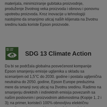
materijala, minimiziranje gubitaka proizvodnje,
produženje životnog veka proizvoda i obnovu i ponovnu
upotrebu proizvoda. Kroz inovacije u tehnologiji
nastojimo da smanjimo uticaj naših klijenata na životnu
sredinu kada koriste Epson proizvode.
SDG 13 Climate Action
Da bi se podržala globalna posvećenost kompanije
Epson smanjenju emisije ugljenika u skladu sa
scenarijem od 1,5°C do 2030. godine i postala ugljenična
neutralna do 2050. godine, Epson Europe preduzima
mere da smanji svoj uticaj na životnu sredinu. Radimo na
smanjenju direktnih i indirektnih emisija povezanih sa
našim poslovnim i proizvodnim aktivnostima (Kopije 1, 2 i
3); na primer, koristeći 100% obnovljivu električnu