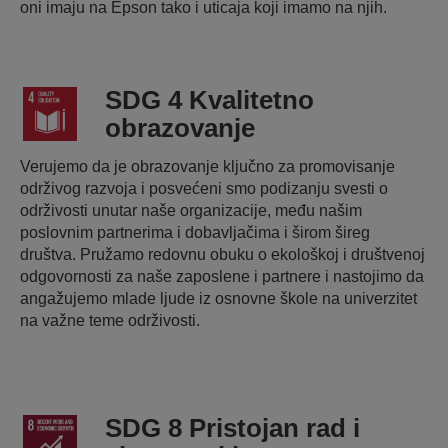
oni imaju na Epson tako i uticaja koji imamo na njih.
SDG 4 Kvalitetno
obrazovanje
Verujemo da je obrazovanje ključno za promovisanje
održivog razvoja i posvećeni smo podizanju svesti o
održivosti unutar naše organizacije, među našim
poslovnim partnerima i dobavljačima i širom šireg
društva. Pružamo redovnu obuku o ekološkoj i društvenoj
odgovornosti za naše zaposlene i partnere i nastojimo da
angažujemo mlade ljude iz osnovne škole na univerzitet
na važne teme održivosti.
SDG 8 Pristojan rad i