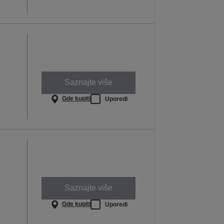
Saznajte više
Gde kupiti
Uporedi
Saznajte više
Gde kupiti
Uporedi