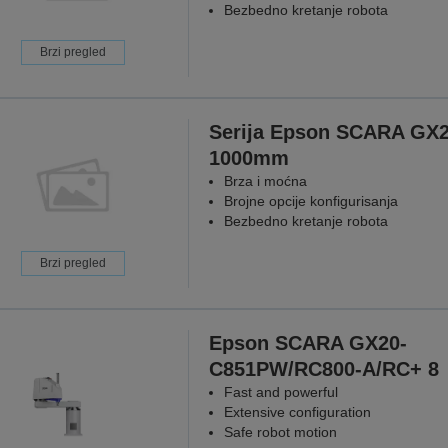
Bezbedno kretanje robota
Brzi pregled
Serija Epson SCARA GX
1000mm
Brza i moćna
Brojne opcije konfigurisanja
Bezbedno kretanje robota
Brzi pregled
Epson SCARA GX20-
C851PW/RC800-A/RC+ 8
Fast and powerful
Extensive configuration
Safe robot motion