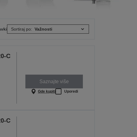
avki
Sortiraj po:
20-C
Saznajte više
Gde kupiti
Uporedi
20-C