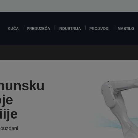
KUĆA
PREDUZEĆA
INDUSTRIJA
PROIZVODI
MASTILO
rhunsku
je
ije
 pouzdani