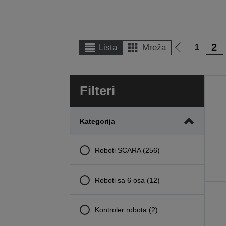
2
1
Lista
Mreža
Idi
na
prethodnu
Filteri
stranicu
Kategorija
Roboti SCARA (256)
Roboti sa 6 osa (12)
Kontroler robota (2)