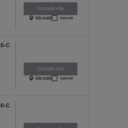
Saznajte više
Gde kupiti
Uporedi
20-C
Saznajte više
Gde kupiti
Uporedi
20-C