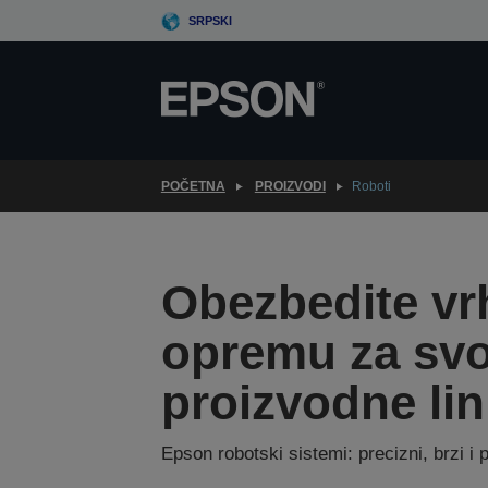
Skip
SRPSKI
to
main
content
POČETNA
PROIZVODI
Roboti
Obezbedite v
opremu za svo
proizvodne lini
Epson robotski sistemi: precizni, brzi i