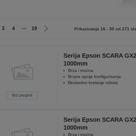
3
4
⋯
19
Prikazivanje 16 - 30 od 271 st
Idi
na
sledeću
stranicu
Serija Epson SCARA GX
1000mm
Brza i moćna
Brojne opcije konfigurisanja
Bezbedno kretanje robota
Brzi pregled
Serija Epson SCARA GX
1000mm
Brza i moćna