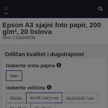
Skip
to
Pretr
main
Meni
content
Epson A3 sjajni foto papir, 200
g/m², 20 listova
SKU: C13S042536
Odličan kvalitet i dugotrajnost
Izaberite vrstu papira
Sjajni
Izaberite veličinu
DIN A3+
A3 (29,7x42,0 cm)
A4 (21.0x29,7 cm)