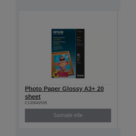
Photo Paper Glossy A3+ 20
Epso
sheet
200 
C13S042535
C13S0
Saznajte više