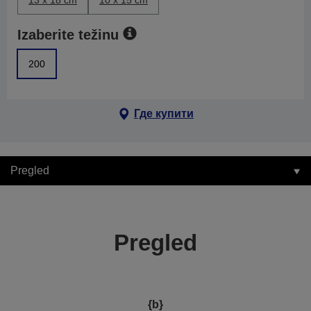
13 x 18 cm
10 x 15 cm
Izaberite težinu
200
Где купити
Pregled
Pregled
{b}