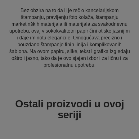
Bez obzira na to da li je reč o kancelarijskom
štampanju, pravljenju foto kolaža, štampanju
marketinških materijala ili materijala za svakodnevnu
upotrebu, ovaj visokokvalitetni papir čini otiske jasnijim
i daje im notu elegancije. Omogućava precizno i
pouzdano štampanje finih linija i komplikovanih
šablona. Na ovom papiru, slike, tekst i grafika izgledaju
oštro i jasno, tako da je ovo sjajan izbor i za ličnu i za
profesionalnu upotrebu.
Ostali proizvodi u ovoj
seriji