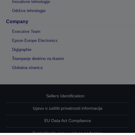
Inovativne tehnologije
Održive tehnologije
Company
Executive Team
Epson Europe Electronics
Digigraphie
Štampanje direktno na tkanini
Globalna stranica
Sellers Identification
Izjavu o zaštiti privatnosti informacija
EU Data Act Compliance
Kontaktirajte nas u vezi sa podacima