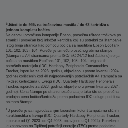
1
Uštedite do 95% na troškovima mastila / do 63 kertridža u
jednom kompletu bočica
Na osnovu proračuna kompanije Epson, prosečna ušteda troškova po
stranici i prosečan broj inkdžet kertridža koji su potrebni za štampanje
istog broja stranica kao pomoću bočica sa mastilom Epson EcoTank
101, 102, 103 i 104. Poređenje između prosečnog obima štampe
(štampa na A4 stranicama prema ISO/IEC 24712 test šablonu) serija
bočica sa mastilom EcoTank 101, 102, 103 i 104 i originalnih
potrošnih materijala (IDC, Hardcopy Peripherals Consumables
Tracker, isporuke za 2023. godinu, objavljeno u prvom kvartalu 2024.
godine) korišćenih kod 40 najprodavanijih potrošačkih A4 štampača sa
inkdžet kertridžima u Evropi (IDC, Quarterly Hardcopy Peripherals
Tracker, isporuke za 2023. godinu, objavljeno u prvom kvartalu 2024.
godine). Cena štampe po stranici izračunata je tako što se prosečna
prodajna cena bočica/kertridža prema podacima IDC usluge podeli sa
obimom štampe.
2
U poređenju sa najprodavanijim laserskim kolor štampačima sličnih
karakteristika u Evropi (IDC, Quarterly Hardcopy Peripherals Tracker,
isporuke od Q1 2023. do Q4 2023, objavljeno u Q1 2024). Poređenje
je zasnovano na Tipičnoj potrošnji energije (TEC) prema podacima