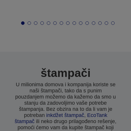
štampači
U milionima domova i kompanija koriste se
naši štampači, tako da s punim
pouzdanjem možemo da kažemo da smo u
stanju da zadovoljimo vaše potrebe
štampanja. Bez obzira na to da li vam je
potreban
inkdžet štampač
,
EcoTank
štampač
ili neko drugo prilagođeno rešenje,
pomoći ćemo vam da kupite štampač koji