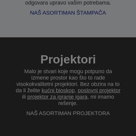
odgovara upravo vašim potrebama.
NAŠ ASORTIMAN ŠTAMPAČA
Projektori
Malo je stvari koje mogu potpuno da
izmene prostor kao što to rade
visokokvalitetni projektori. Bez obzira na to
da li želite
kućni bioskop
,
poslovni projektor
ili
projektor za igranje igara
, mi imamo
rešenje.
NAŠ ASORTIMAN PROJEKTORA