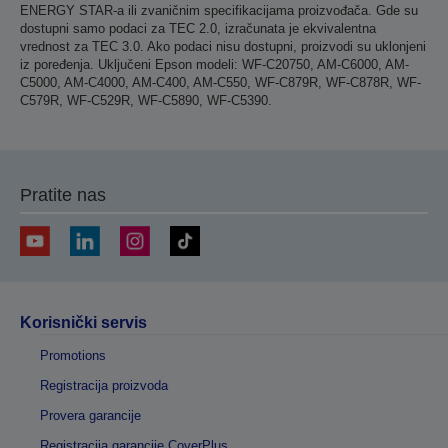
ENERGY STAR-a ili zvaničnim specifikacijama proizvođača. Gde su
dostupni samo podaci za TEC 2.0, izračunata je ekvivalentna
vrednost za TEC 3.0. Ako podaci nisu dostupni, proizvodi su uklonjeni
iz poređenja. Uključeni Epson modeli: WF-C20750, AM-C6000, AM-
C5000, AM-C4000, AM-C400, AM-C550, WF-C879R, WF-C878R, WF-
C579R, WF-C529R, WF-C5890, WF-C5390.
Pratite nas
Korisnički servis
Promotions
Registracija proizvoda
Provera garancije
Registracija garancije CoverPlus