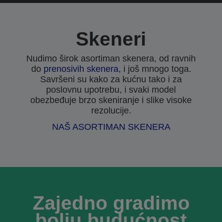
Skeneri
Nudimo širok asortiman skenera, od ravnih
do
prenosivih skenera,
i još mnogo toga.
Savršeni su kako za kućnu tako i za
poslovnu upotrebu, i svaki model
obezbeđuje brzo skeniranje i slike visoke
rezolucije.
NAŠ ASORTIMAN SKENERA
Zajedno gradimo
bolju budućnost