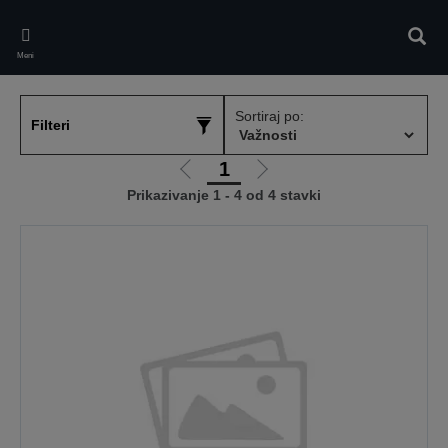
Skip
to
Pretr
main
Meni
content
Sortiraj po:
Filteri
1
Idi
Idi
Prikazivanje 1 - 4 od 4 stavki
na
na
prethodnu
sledeću
stranicu
stranicu