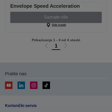
Envelope Speed Acceleration
Saznajte više
Gde kupiti
Prikazivanje 1 - 4 od 4 stavki
1
Idi
Idi
na
na
prethodnu
sledeću
stranicu
stranicu
Pratite nas
Korisnički servis