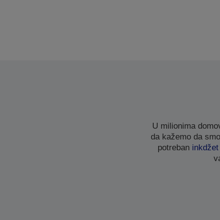
U milionima domov
da kažemo da smo u
potreban
inkdže
v