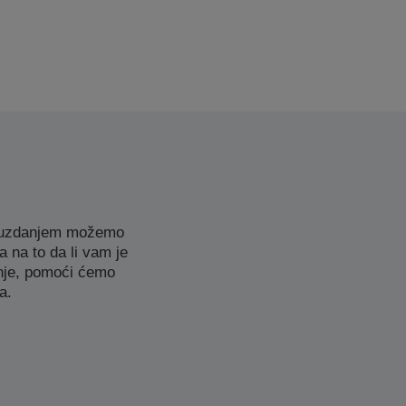
 pouzdanjem možemo
 na to da li vam je
enje, pomoći ćemo
a.