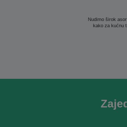
Nudimo širok asor
kako za kućnu t
Zaje