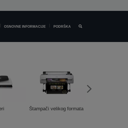
OSNOVNE INFORMACIJE
PODRŠKA
ri
Štampači velikog formata
POS štampa