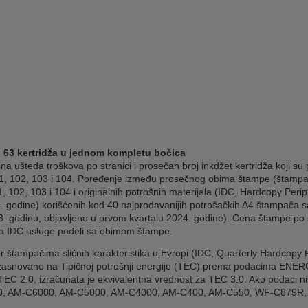
o 63 kertridža u jednom kompletu bočica
ušteda troškova po stranici i prosečan broj inkdžet kertridža koji su 
, 102, 103 i 104. Poređenje između prosečnog obima štampe (štampa
, 102, 103 i 104 i originalnih potrošnih materijala (IDC, Hardcopy Per
. godine) korišćenih kod 40 najprodavanijih potrošačkih A4 štampača sa
. godinu, objavljeno u prvom kvartalu 2024. godine). Cena štampe po s
a IDC usluge podeli sa obimom štampe.
r štampačima sličnih karakteristika u Evropi (IDC, Quarterly Hardcopy 
zasnovano na Tipičnoj potrošnji energije (TEC) prema podacima ENERG
C 2.0, izračunata je ekvivalentna vrednost za TEC 3.0. Ako podaci nisu
0750, AM-C6000, AM-C5000, AM-C4000, AM-C400, AM-C550, WF-C879