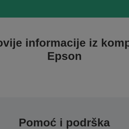
vije informacije iz kom
Epson
Pomoć i podrška