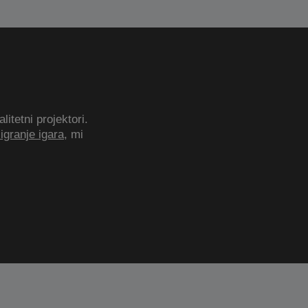
itetni projektori.
igranje igara
, mi