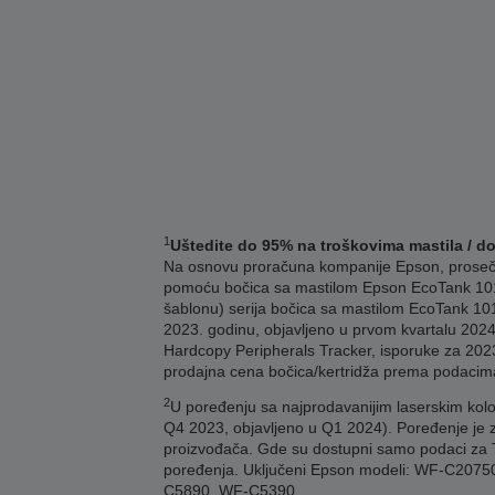
1
Uštedite do 95% na troškovima mastila / d
Na osnovu proračuna kompanije Epson, prosečna 
pomoću bočica sa mastilom Epson EcoTank 101
šablonu) serija bočica sa mastilom EcoTank 101
2023. godinu, objavljeno u prvom kvartalu 2024
Hardcopy Peripherals Tracker, isporuke za 2023
prodajna cena bočica/kertridža prema podacim
2
U poređenju sa najprodavanijim laserskim kolo
Q4 2023, objavljeno u Q1 2024). Poređenje je 
proizvođača. Gde su dostupni samo podaci za TE
poređenja. Uključeni Epson modeli: WF-C2
C5890, WF-C5390.