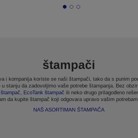
štampači
a i kompanija koriste se naši štampači, tako da s punim
 stanju da zadovoljimo vaše potrebe štampanja. Bez obzira
t štampač
,
EcoTank štampač
ili neko drugo prilagođeno reš
am da kupite štampač koji odgovara upravo vašim potrebam
NAŠ ASORTIMAN ŠTAMPAČA