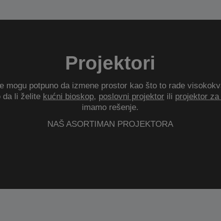
Projektori
je mogu potpuno da izmene prostor kao što to rade visokokval
 da li želite
kućni bioskop
,
poslovni projektor
ili
projektor za 
imamo rešenje.
NAŠ ASORTIMAN PROJEKTORA