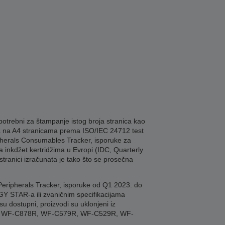
potrebni za štampanje istog broja stranica kao
 na A4 stranicama prema ISO/IEC 24712 test
ipherals Consumables Tracker, isporuke za
 inkdžet kertridžima u Evropi (IDC, Quarterly
tranici izračunata je tako što se prosečna
Peripherals Tracker, isporuke od Q1 2023. do
Y STAR-a ili zvaničnim specifikacijama
 dostupni, proizvodi su uklonjeni iz
R, WF-C878R, WF-C579R, WF-C529R, WF-