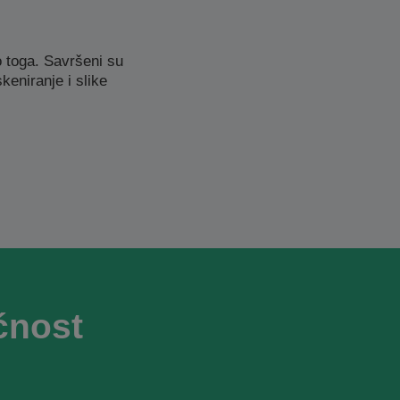
 toga. Savršeni su
eniranje i slike
ćnost