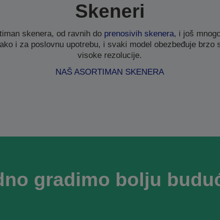
Skeneri
timan skenera, od ravnih do
prenosivih skenera,
i još mnogo
ako i za poslovnu upotrebu, i svaki model obezbeđuje brzo sk
visoke rezolucije.
NAŠ ASORTIMAN SKENERA
dno gradimo bolju budu