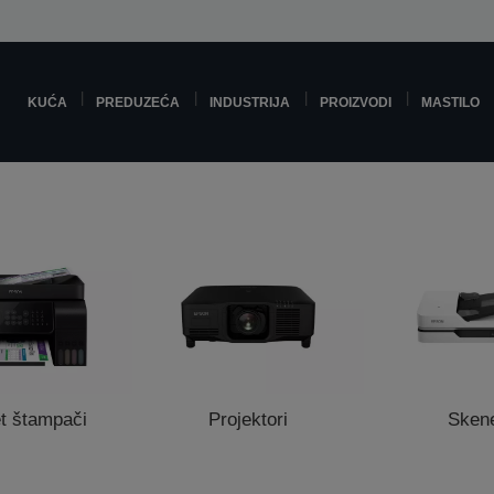
KUĆA
PREDUZEĆA
INDUSTRIJA
PROIZVODI
MASTILO
t štampači
Projektori
Skene