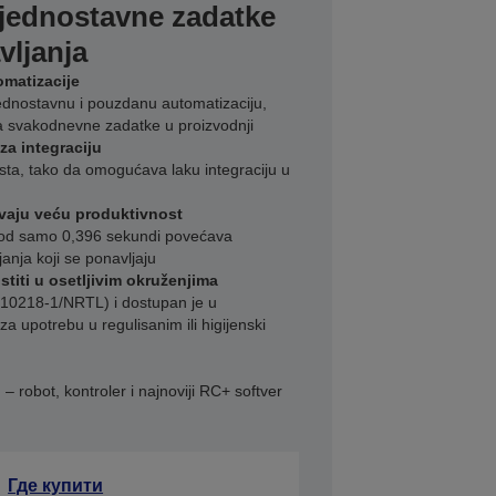
 jednostavne zadatke
vljanja
omatizacije
ednostavnu i pouzdanu automatizaciju,
za svakodnevne zadatke u proizvodnji
a integraciju
ta, tako da omogućava laku integraciju u
avaju veću produktivnost
a od samo 0,396 sekundi povećava
janja koji se ponavljaju
stiti u osetljivim okruženjima
 10218‑1/NRTL) i dostupan je u
i za upotrebu u regulisanim ili higijenski
robot, kontroler i najnoviji RC+ softver
Где купити