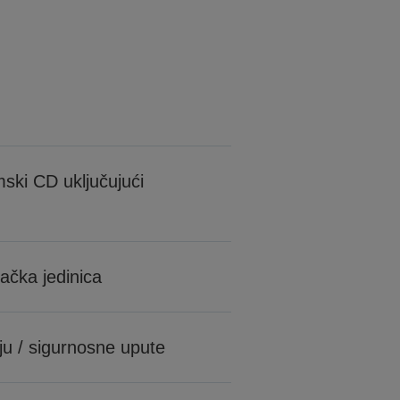
ki CD uključujući
jačka jedinica
iju / sigurnosne upute