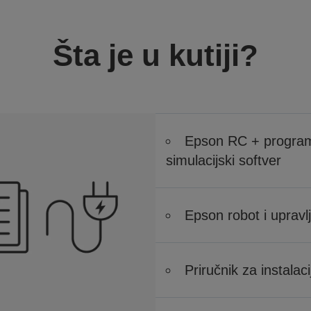
Šta je u kutiji?
Epson RC + programs
simulacijski softver
Epson robot i upravl
Priručnik za instalac