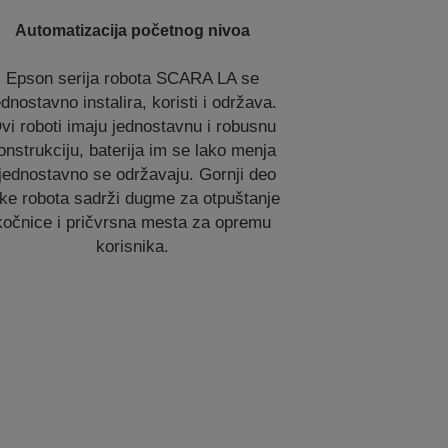
Automatizacija početnog nivoa
Epson serija robota SCARA LA se
ednostavno instalira, koristi i održava.
vi roboti imaju jednostavnu i robusnu
onstrukciju, baterija im se lako menja
 jednostavno se održavaju. Gornji deo
ke robota sadrži dugme za otpuštanje
kočnice i pričvrsna mesta za opremu
korisnika.