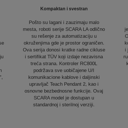
Kompaktan i svestran
Pošto su lagani i zauzimaju malo
mesta, roboti serije SCARA LA odlično
j
su rešenje za automatizaciju u
O
se
okruženjima gde je prostor ograničen.
k
Ova serija donosi kratke radne cikluse
i
ju
i sertifikat TÜV koji izdaje nezavisna
ru
.
treća strana. Kontroler RC800L
n
podržava sve uobičajene U/I
”,
komunikacione kablove i daljinski
upravljač Teach Pendant 2, kao i
osnovne bezbednosne funkcije. Ovaj
SCARA model je dostupan u
standardnoj i sterilnoj verziji.