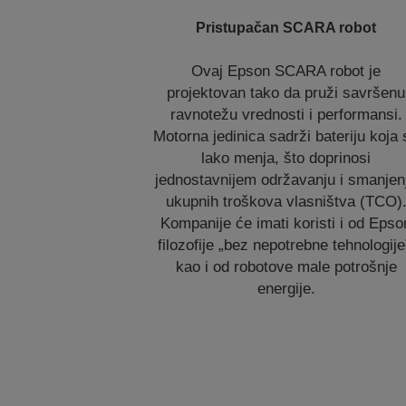
Pristupačan SCARA robot
Ovaj Epson SCARA robot je
projektovan tako da pruži savršenu
ravnotežu vrednosti i performansi.
Motorna jedinica sadrži bateriju koja 
lako menja, što doprinosi
jednostavnijem održavanju i smanjen
ukupnih troškova vlasništva (TCO)
Kompanije će imati koristi i od Epso
filozofije „bez nepotrebne tehnologije
kao i od robotove male potrošnje
energije.