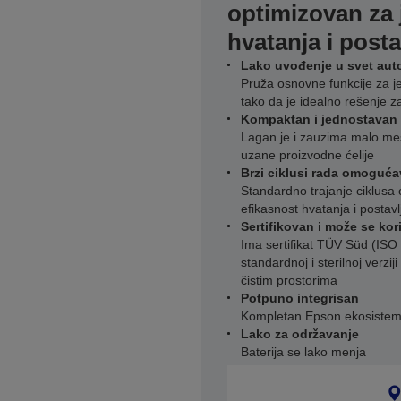
optimizovan za
hvatanja i posta
Lako uvođenje u svet aut
Pruža osnovne funkcije za j
tako da je idealno rešenje 
Kompaktan i jednostavan z
Lagan je i zauzima malo mes
uzane proizvodne ćelije
Brzi ciklusi rada omoguć
Standardno trajanje ciklus
efikasnost hvatanja i postavl
Sertifikovan i može se kori
Ima sertifikat TÜV Süd (ISO
standardnoj i sterilnoj verzij
čistim prostorima
Potpuno integrisan
Kompletan Epson ekosistem – 
Lako za održavanje
Baterija se lako menja