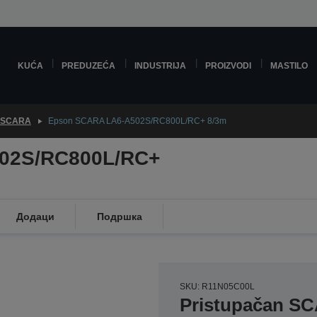
KUĆA
PREDUZEĆA
INDUSTRIJA
PROIZVODI
MASTILO
 SCARA
Epson SCARA LA6-A502S/RC800L/RC+ 8/3m
02S/RC800L/RC+
Додаци
Подршка
SKU: R11N05C00L
Pristupačan S