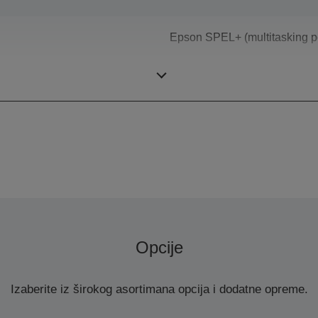
Epson SPEL+ (multitasking p
SCARA (4 axis robot)
Opcije
Izaberite iz širokog asortimana opcija i dodatne opreme.