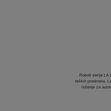
Roboti serije LA
teških predmeta. Lak
rešenje za autom