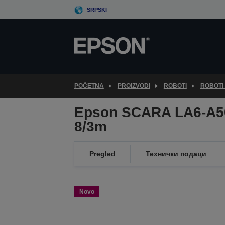
Skip
SRPSKI
to
main
content
POČETNA
PROIZVODI
ROBOTI
ROBOTI
Epson SCARA LA6-A5
8/3m
Pregled
Технички подаци
Novo