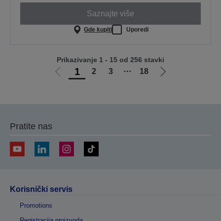
Saznajte više
Gde kupiti
Uporedi
Prikazivanje 1 - 15 od 256 stavki
1
2
3
⋯
18
Idi
Idi
na
na
prethodnu
sledeću
stranicu
stranicu
Pratite nas
Korisnički servis
Promotions
Registracija proizvoda