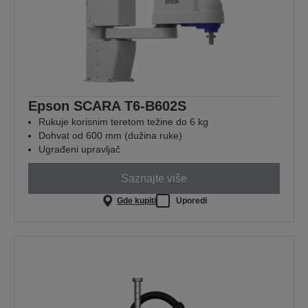
Epson SCARA T6-B602S
Rukuje korisnim teretom težine do 6 kg
Dohvat od 600 mm (dužina ruke)
Ugrađeni upravljač
Saznajte više
Gde kupiti
Uporedi