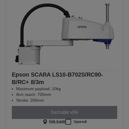
Epson SCARA LS10-B702S/RC90-
B/RC+ 8/3m
Maximum payload: 10kg
Arm reach: 700mm
Stroke: 200mm
Saznajte više
Gde kupiti
Uporedi