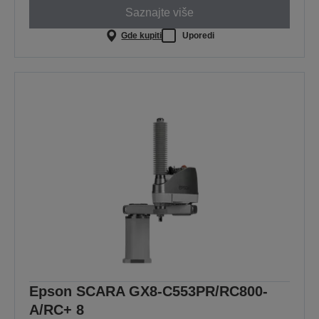
Saznajte više
Gde kupiti
Uporedi
Epson SCARA GX8-C553PR/RC800-
A/RC+ 8