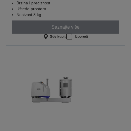
Brzina i preciznost
Ušteda prostora
Nosivost 8 kg
Saznajte više
Gde kupiti
Uporedi