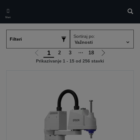
Skip
to
Pretr
main
Meni
content
Sortiraj po:
Filteri
1
2
3
⋯
18
Idi
Idi
Prikazivanje 1 - 15 od 256 stavki
na
na
prethodnu
sledeću
stranicu
stranicu