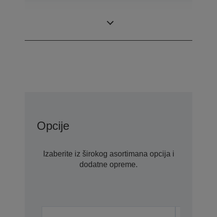
0,62 inch with C2
LCD Panel
Fine
Opcije
Izaberite iz širokog asortimana opcija i
dodatne opreme.