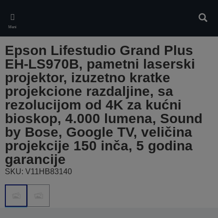
Skip
to
Pretr
main
Meni
content
Epson Lifestudio Grand Plus
EH-LS970B, pametni laserski
projektor, izuzetno kratke
projekcione razdaljine, sa
rezolucijom od 4K za kućni
bioskop, 4.000 lumena, Sound
by Bose, Google TV, veličina
projekcije 150 inča, 5 godina
garancije
SKU: V11HB83140