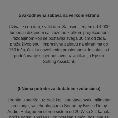
Svakodnevna zabava na velikom ekranu
Uživajte ceo dan, svaki dan. Sa osvetljenjem od 4.000
lumena i dizajnom sa izuzetno kratkom projekcionom
razdaljinom koji se postavlja svega 30 cm od zida,
pruža živopisnu i impresivnu zabavu na ekranima do
150 inča, čak i u osvetljenim prostorijama. Instalacija i
podešavanje su jednostavni uz aplikaciju Epson
Setting Assistant.
(bNema potrebe za dodatnim zvučnicima)
Uronite u sadržaj uz zvuk koji ispunjava svaki milimetar
prostorije, sa tehnologijama Sound by Bose i Dolby
Audio. Prilagođeni stereo sistem od 20 W sa 2.1 kanala
pruža bogat, snažan i uravnotežen zvučni doživljaj sa