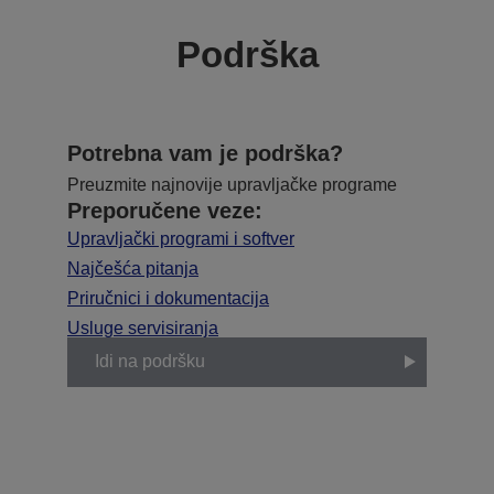
Podrška
Potrebna vam je podrška?
Preuzmite najnovije upravljačke programe
Preporučene veze:
Upravljački programi i softver
Najčešća pitanja
Priručnici i dokumentacija
Usluge servisiranja
Idi na podršku