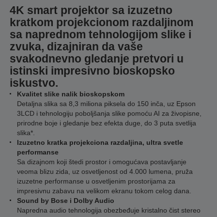
4K smart projektor sa izuzetno
kratkom projekcionom razdaljinom
sa naprednom tehnologijom slike i
zvuka, dizajniran da vaše
svakodnevno gledanje pretvori u
istinski impresivno bioskopsko
iskustvo.
Kvalitet slike nalik bioskopskom
Detaljna slika sa 8,3 miliona piksela do 150 inča, uz Epson
3LCD i tehnologiju poboljšanja slike pomoću AI za živopisne,
prirodne boje i gledanje bez efekta duge, do 3 puta svetlija
slika*.
Izuzetno kratka projekciona razdaljina, ultra svetle
performanse
Sa dizajnom koji štedi prostor i omogućava postavljanje
veoma blizu zida, uz osvetljenost od 4.000 lumena, pruža
izuzetne performanse u osvetljenim prostorijama za
impresivnu zabavu na velikom ekranu tokom celog dana.
Sound by Bose i Dolby Audio
Napredna audio tehnologija obezbeđuje kristalno čist stereo