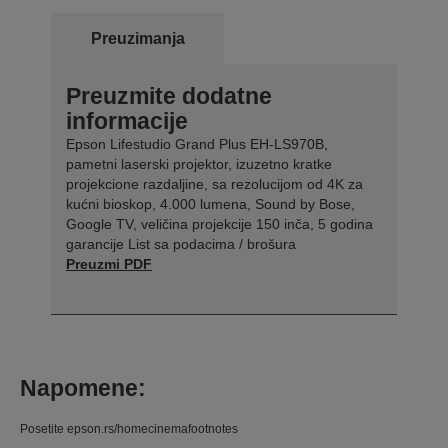
Preuzimanja
Preuzmite dodatne
informacije
Epson Lifestudio Grand Plus EH-LS970B,
pametni laserski projektor, izuzetno kratke
projekcione razdaljine, sa rezolucijom od 4K za
kućni bioskop, 4.000 lumena, Sound by Bose,
Google TV, veličina projekcije 150 inča, 5 godina
garancije List sa podacima / brošura
Preuzmi PDF
Napomene:
Posetite epson.rs/homecinemafootnotes