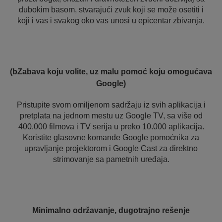
dubokim basom, stvarajući zvuk koji se može osetiti i
koji i vas i svakog oko vas unosi u epicentar zbivanja.
(bZabava koju volite, uz malu pomoć koju omogućava
Google)
Pristupite svom omiljenom sadržaju iz svih aplikacija i
pretplata na jednom mestu uz Google TV, sa više od
400.000 filmova i TV serija u preko 10.000 aplikacija.
Koristite glasovne komande Google pomoćnika za
upravljanje projektorom i Google Cast za direktno
strimovanje sa pametnih uređaja.
Minimalno održavanje, dugotrajno rešenje