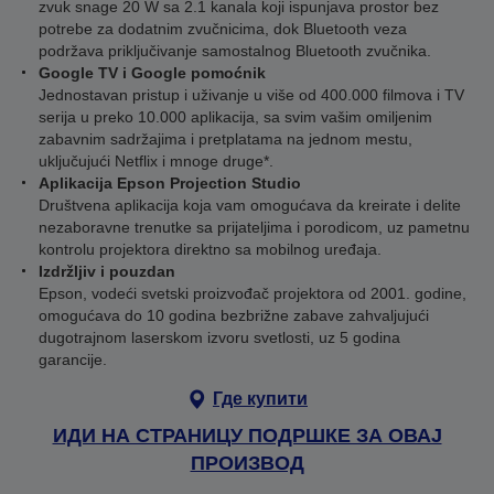
zvuk snage 20 W sa 2.1 kanala koji ispunjava prostor bez
potrebe za dodatnim zvučnicima, dok Bluetooth veza
podržava priključivanje samostalnog Bluetooth zvučnika.
Google TV i Google pomoćnik
Jednostavan pristup i uživanje u više od 400.000 filmova i TV
serija u preko 10.000 aplikacija, sa svim vašim omiljenim
zabavnim sadržajima i pretplatama na jednom mestu,
uključujući Netflix i mnoge druge*.
Aplikacija Epson Projection Studio
Društvena aplikacija koja vam omogućava da kreirate i delite
nezaboravne trenutke sa prijateljima i porodicom, uz pametnu
kontrolu projektora direktno sa mobilnog uređaja.
Izdržljiv i pouzdan
Epson, vodeći svetski proizvođač projektora od 2001. godine,
omogućava do 10 godina bezbrižne zabave zahvaljujući
dugotrajnom laserskom izvoru svetlosti, uz 5 godina
garancije.
Где купити
ИДИ НА СТРАНИЦУ ПОДРШКЕ ЗА ОВАЈ
ПРОИЗВОД