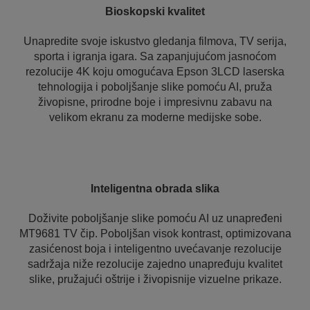
Bioskopski kvalitet
Unapredite svoje iskustvo gledanja filmova, TV serija,
sporta i igranja igara. Sa zapanjujućom jasnoćom
rezolucije 4K koju omogućava Epson 3LCD laserska
tehnologija i poboljšanje slike pomoću AI, pruža
živopisne, prirodne boje i impresivnu zabavu na
velikom ekranu za moderne medijske sobe.
Inteligentna obrada slika
Doživite poboljšanje slike pomoću AI uz unapređeni
MT9681 TV čip. Poboljšan visok kontrast, optimizovana
zasićenost boja i inteligentno uvećavanje rezolucije
sadržaja niže rezolucije zajedno unapređuju kvalitet
slike, pružajući oštrije i živopisnije vizuelne prikaze.