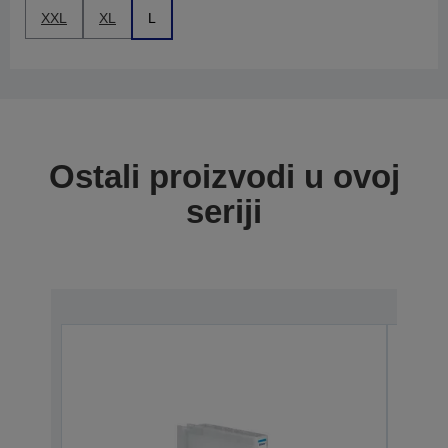
XXL
XL
L
Ostali proizvodi u ovoj
seriji