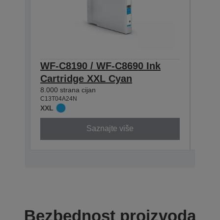
WF-C8190 / WF-C8690 Ink
WF-
Cartridge XXL Cyan
Cart
8.000 strana cijan
5.800 
C13T04A24N
C13T0
XXL
XL
Saznajte više
Bezbednost proizvoda