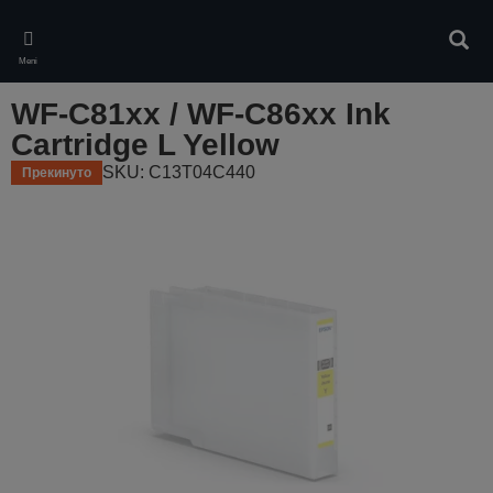
Skip
to
Pretr
main
Meni
content
WF-C81xx / WF-C86xx Ink
Cartridge L Yellow
SKU: C13T04C440
Прекинуто