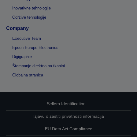
Inovativne tehnologije
Održive tehnologije
Company
Executive Team
Epson Europe Electronics
Digigraphie
Štampanje direktno na tkanini
Globalna stranica
Sellers Identification
Izjavu o zaštiti privatnosti informacija
EU Data Act Compliance