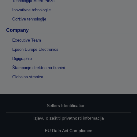
Tehnologija Micro Piezo
Inovativne tehnologije
Održive tehnologije
Company
Executive Team
Epson Europe Electronics
Digigraphie
Štampanje direktno na tkanini
Globalna stranica
Sellers Identification
Izjavu o zaštiti privatnosti informacija
EU Data Act Compliance