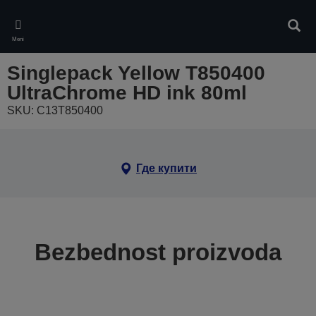
Skip
to
Pretr
main
Meni
content
Singlepack Yellow T850400
UltraChrome HD ink 80ml
SKU: C13T850400
Где купити
Bezbednost proizvoda