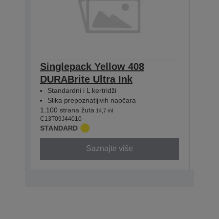
Singlepack Yellow 408
Sin
DURABrite Ultra Ink
DURA
Standardni i L kertridži
Stan
Slika prepoznatljivih naočara
Slik
1.100 strana žuta
1.100 
14,7 ml
C13T09J44010
C13T0
STANDARD
STAN
Saznajte više