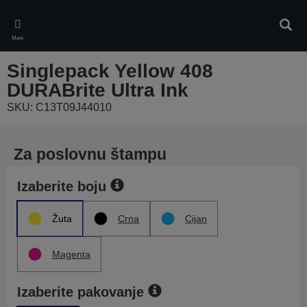
Skip
to
Pretr
main
Meni
content
Singlepack Yellow 408
DURABrite Ultra Ink
SKU: C13T09J44010
Za poslovnu štampu
Izaberite boju
Žuta
Crna
Cijan
Magenta
Izaberite pakovanje