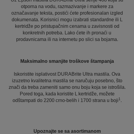
otporna na vodu, razmazivanje i markere za
označavanje teksta, postići ćete profesionalan izgled
dokumenata. Korisnici mogu izabrati standardne ili L
kertridže po pristupačnim cenama u zavisnosti od
konkretnih potreba. Lako ćete ih pronaći u
prodavnicama ili na internetu po slici sa bojama.
Maksimalno smanjite troškove štampanja
Iskoristite isplativost DURABrite Ultra mastila. Ova
izuzetno kvalitetna mastila se naručuju posebno, što
znači da treba zameniti samo onu boju koja se istrošila.
Pored toga, kada koristite L kertridže, možete
1
odštampati do 2200 crno-belih i 1700 strana u boji
.
Upoznajte se sa asortimanom