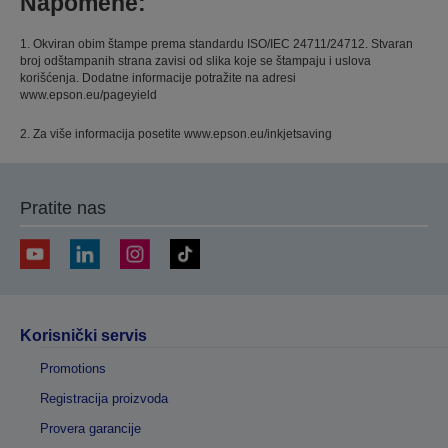
Napomene:
1. Okviran obim štampe prema standardu ISO/IEC 24711/24712. Stvaran
broj odštampanih strana zavisi od slika koje se štampaju i uslova
korišćenja. Dodatne informacije potražite na adresi
www.epson.eu/pageyield
2. Za više informacija posetite www.epson.eu/inkjetsaving
Pratite nas
Korisnički servis
Promotions
Registracija proizvoda
Provera garancije