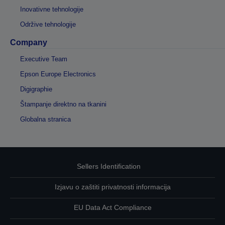
Inovativne tehnologije
Održive tehnologije
Company
Executive Team
Epson Europe Electronics
Digigraphie
Štampanje direktno na tkanini
Globalna stranica
Sellers Identification
Izjavu o zaštiti privatnosti informacija
EU Data Act Compliance