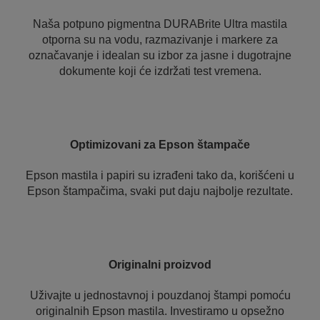
Naša potpuno pigmentna DURABrite Ultra mastila
otporna su na vodu, razmazivanje i markere za
označavanje i idealan su izbor za jasne i dugotrajne
dokumente koji će izdržati test vremena.
Optimizovani za Epson štampače
Epson mastila i papiri su izrađeni tako da, korišćeni u
Epson štampačima, svaki put daju najbolje rezultate.
Originalni proizvod
Uživajte u jednostavnoj i pouzdanoj štampi pomoću
originalnih Epson mastila. Investiramo u opsežno