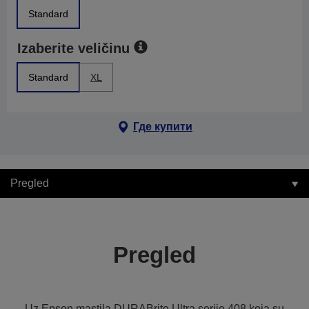
Standard
Izaberite veličinu
Standard
XL
Где купити
Pregled
Pregled
Uz Epson mastila DURABrite Ultra serije 408 koja su