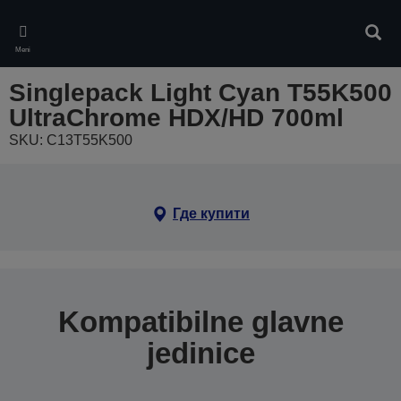
Skip
to
Pretr
main
Meni
content
Singlepack Light Cyan T55K500
UltraChrome HDX/HD 700ml
SKU: C13T55K500
Где купити
Kompatibilne glavne
jedinice