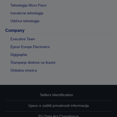
Tehnologija Micro Piezo
Inovativne tehnologije
Održive tehnologije
Company
Executive Team
Epson Europe Electronics
Digigraphie
Štampanje direktno na tkanini
Globalna stranica
Sellers Identification
Izjavu o zaštiti privatnosti informacija
EU Data Act Compliance