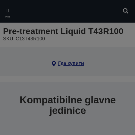
Skip
to
Pretr
main
Meni
content
Pre-treatment Liquid T43R100
SKU: C13T43R100
Где купити
Kompatibilne glavne
jedinice