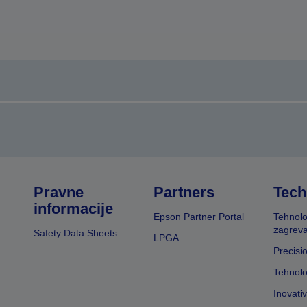
Pravne
Partners
Tech
informacije
Epson Partner Portal
Tehnolo
zagreva
Safety Data Sheets
LPGA
Precisi
Tehnolo
Inovati