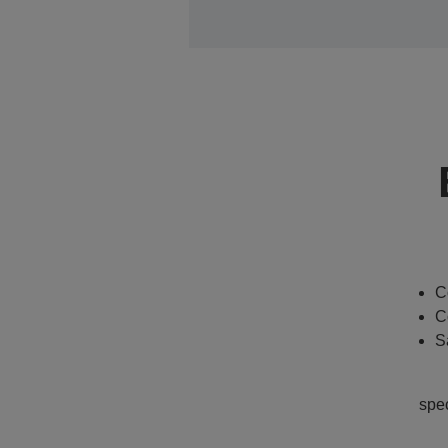
C
C
S
spe