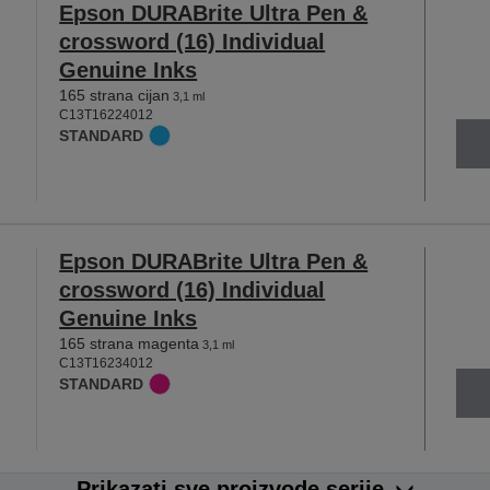
Epson DURABrite Ultra Pen &
crossword (16) Individual
Genuine Inks
165 strana cijan
3,1 ml
C13T16224012
STANDARD
Epson DURABrite Ultra Pen &
crossword (16) Individual
Genuine Inks
165 strana magenta
3,1 ml
C13T16234012
STANDARD
Prikazati sve proizvode serije