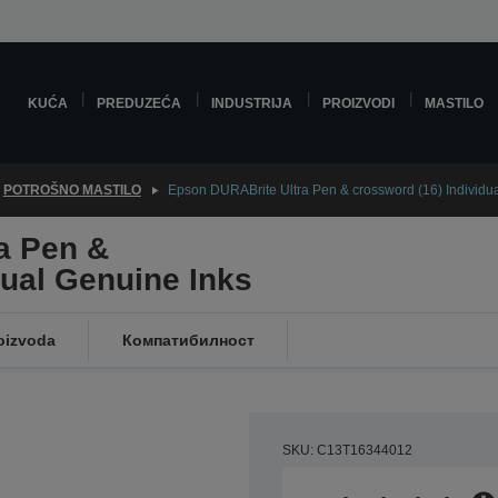
KUĆA
PREDUZEĆA
INDUSTRIJA
PROIZVODI
MASTILO
POTROŠNO MASTILO
Epson DURABrite Ultra Pen & crossword (16) Individu
a Pen &
dual Genuine Inks
oizvoda
Компатибилност
SKU: C13T16344012