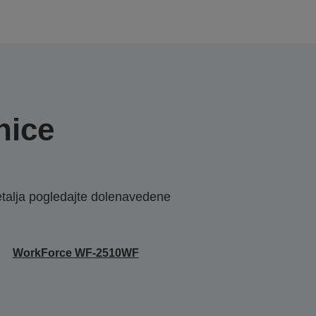
nice
etalja pogledajte dolenavedene
WorkForce WF-2510WF