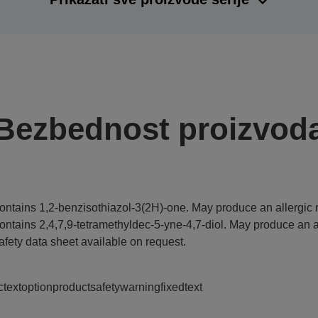
Bezbednost proizvod
ontains 1,2-benzisothiazol-3(2H)-one. May produce an allergic r
ontains 2,4,7,9-tetramethyldec-5-yne-4,7-diol. May produce an al
afety data sheet available on request.
ctextoptionproductsafetywarningfixedtext