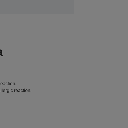
a
eaction.
lergic reaction.