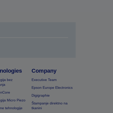
nologies
Company
gija bez
Executive Team
nja
Epson Europe Electronics
onCore
Digigraphie
gija Micro Piezo
Štampanje direktno na
vne tehnologije
tkanini