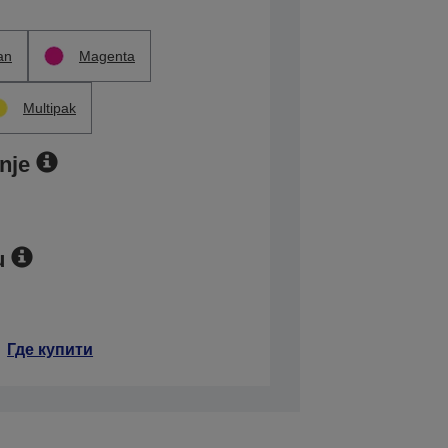
an
Magenta
Multipak
nje
u
Где купити