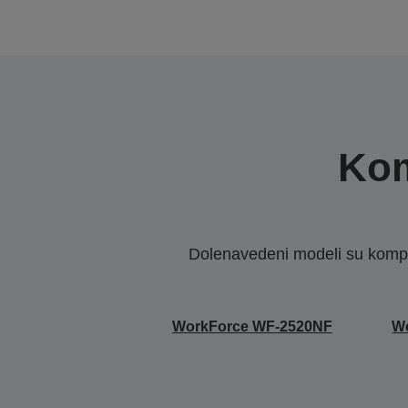
Kom
Dolenavedeni modeli su kompat
WorkForce WF-2520NF
W