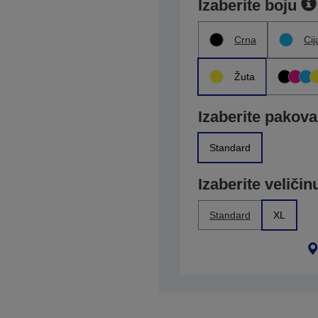
Izaberite boju
Crna
Cij
Žuta
Izaberite pakova
Standard
Izaberite veličin
Standard
XL