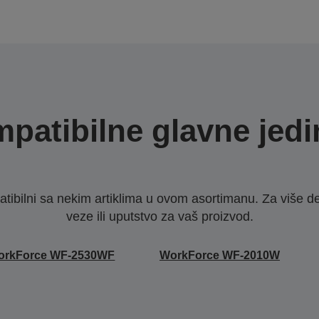
patibilne glavne jedi
ibilni sa nekim artiklima u ovom asortimanu. Za više d
veze ili uputstvo za vaš proizvod.
orkForce WF-2530WF
WorkForce WF-2010W