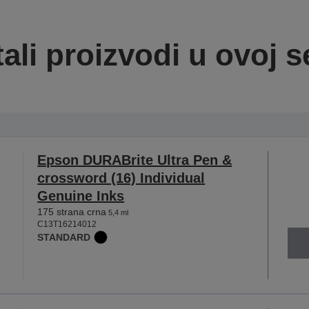
ali proizvodi u ovoj se
Epson DURABrite Ultra Pen &
crossword (16) Individual
Genuine Inks
175 strana crna
5,4 ml
C13T16214012
STANDARD