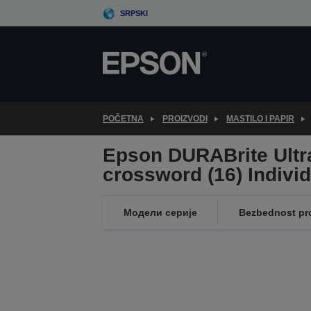
Skip
SRPSKI
to
main
content
POČETNA
PROIZVODI
MASTILO I PAPIR
Epson DURABrite Ultr
crossword (16) Indivi
Модели серије
Bezbednost pr