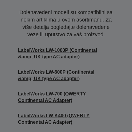
Dolenavedeni modeli su kompatibilni sa
nekim artiklima u ovom asortimanu. Za
više detalja pogledajte dolenavedene
veze ili uputstvo za vaš proizvod.
LabelWorks LW-1000P (Continental
&amp; UK type AC adapter)
LabelWorks LW-600P (Continental
&amp; UK type AC adapter)
LabelWorks LW-700 (QWERTY
Continental AC Adapter)
LabelWorks LW-K400 (QWERTY
Continental AC Adapter)