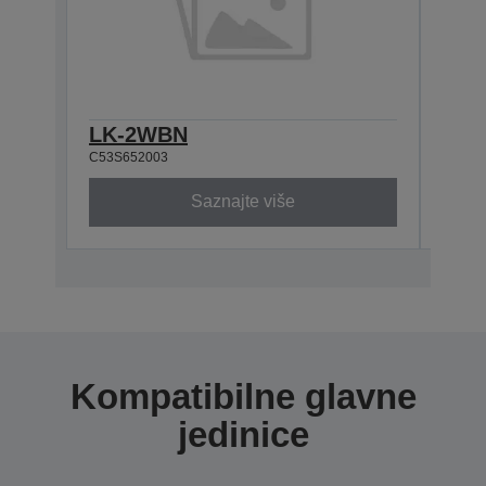
LK-2WBN
LK-
C53S652003
C53S6
Saznajte više
Kompatibilne glavne
jedinice