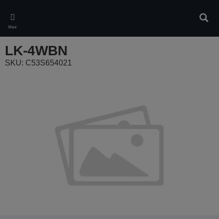
Skip
to
Pretr
main
Meni
content
LK-4WBN
SKU: C53S654021