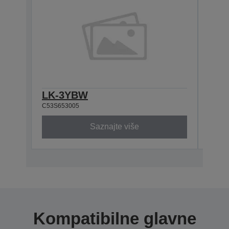
LK-3YBW
LK-
C53S653005
C53S6
Saznajte više
Kompatibilne glavne