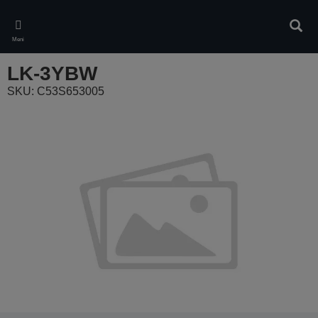
Skip
to
Pretr
main
Meni
content
LK-3YBW
SKU: C53S653005