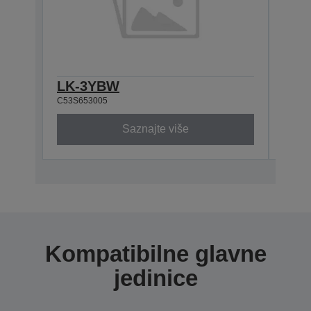
LK-3YBW
LK-
C53S653005
C53S6
Saznajte više
Kompatibilne glavne
jedinice