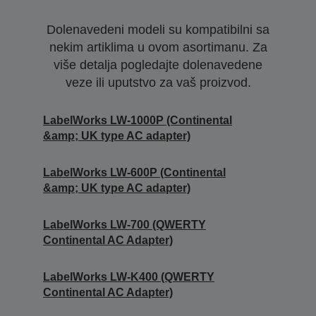
Dolenavedeni modeli su kompatibilni sa
nekim artiklima u ovom asortimanu. Za
više detalja pogledajte dolenavedene
veze ili uputstvo za vaš proizvod.
LabelWorks LW-1000P (Continental
&amp; UK type AC adapter)
LabelWorks LW-600P (Continental
&amp; UK type AC adapter)
LabelWorks LW-700 (QWERTY
Continental AC Adapter)
LabelWorks LW-K400 (QWERTY
Continental AC Adapter)