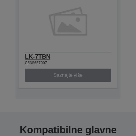
LK-7TBN
C53S657007
Saznajte više
Kompatibilne glavne