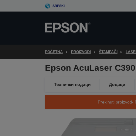
Skip
SRPSKI
to
main
content
POČETNA
PROIZVODI
ŠTAMPAČI
LASE
Epson AcuLaser C39
Технички подаци
Додаци
Prekinuti proizvod- 