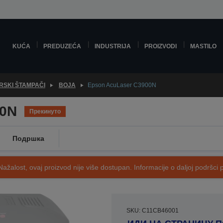
KUĆA
PREDUZEĆA
INDUSTRIJA
PROIZVODI
MASTILO
RSKI ŠTAMPAČI
BOJA
Epson AcuLaser C3900N
00N
Прекинуто
Подршка
Nažalost, ovaj proizvod nije više dostupan. Informacije o daljoj podršci 
SKU: C11CB46001