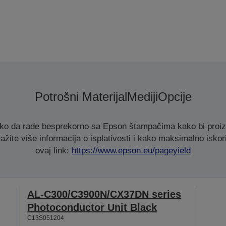
Potrošni Materijal
Mediji
Opcije
ako da rade besprekorno sa Epson štampačima kako bi proizve
ažite više informacija o isplativosti i kako maksimalno iskori
ovaj link:
https://www.epson.eu/pageyield
AL-C300/C3900N/CX37DN series
Photoconductor Unit Black
C13S051204