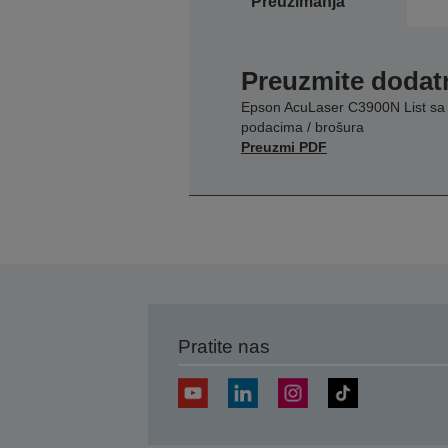
Preuzimanja
Preuzmite dodatn
Epson AcuLaser C3900N List sa
podacima / brošura
Preuzmi PDF
Pratite nas