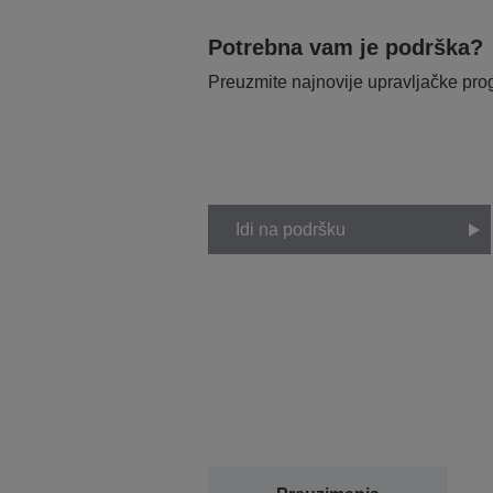
Potrebna vam je podrška?
Preuzmite najnovije upravljačke pr
Idi na podršku