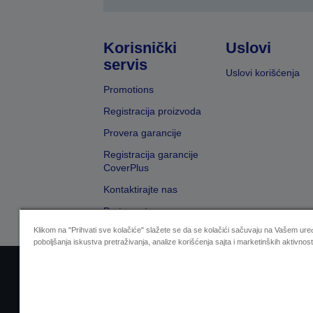
Korisnički
Uslovi
servis
Uslovi korišćenja
Promotions
Registracija proizvoda
Provera garancije
Registracija garancije
CoverPlus
Kontaktirajte nas
Pretraga trgovaca
Klikom na "Prihvati sve kolačiće" slažete se da se kolačići sačuvaju na Vašem uređ
poboljšanja iskustva pretraživanja, analize korišćenja sajta i marketinških aktivnost
Sellers Identification
Izjavu o zaštiti privat
Zal