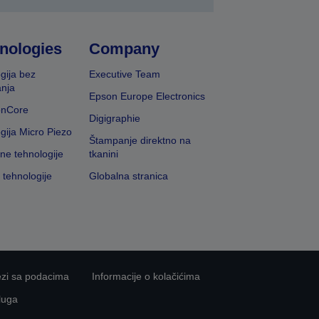
nologies
Company
gija bez
Executive Team
nja
Epson Europe Electronics
onCore
Digigraphie
gija Micro Piezo
Štampanje direktno na
vne tehnologije
tkanini
 tehnologije
Globalna stranica
ezi sa podacima
Informacije o kolačićima
luga