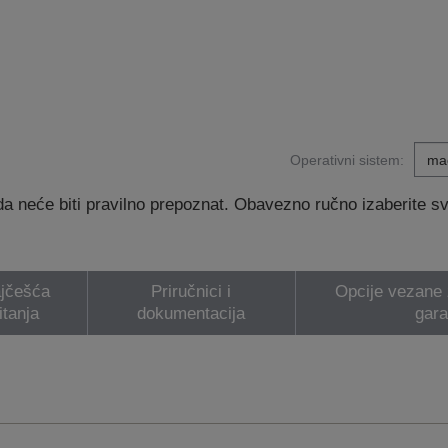
Operativni sistem:
 neće biti pravilno prepoznat. Obavezno ručno izaberite svoj
jčešća
Priručnici i
Opcije vezane z
itanja
dokumentacija
gara