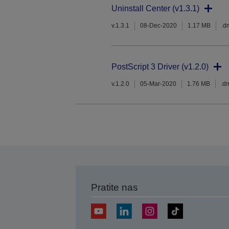
Uninstall Center (v1.3.1)
v.1.3.1
08-Dec-2020
1.17 MB
.d
PostScript 3 Driver (v1.2.0)
v.1.2.0
05-Mar-2020
1.76 MB
.d
Pratite nas