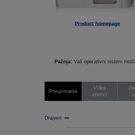
Product homepage
Pažnja:
Vaš operativni sistem možda
Video
Na
Preuzimanja
snimci
p
Drajveri