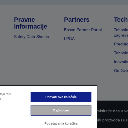
Pravne
Partners
Tech
informacije
Epson Partner Portal
Tehnolo
zagreva
Safety Data Sheets
LPGA
Precisi
Tehnolo
Inovati
Održive
aju radi
Prihvati sve kolačiće
i.
Одбиј све
nosti informacija
EU Data Act Compliance
Kontaktirajte nas u v
aganje kompanije Epson za što veću pristupačnost naših proizvoda i us
Podešavanja kolačića