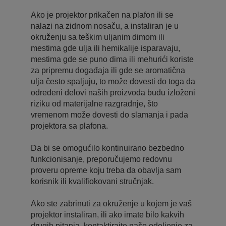
Ako je projektor prikačen na plafon ili se
nalazi na zidnom nosaču, a instaliran je u
okruženju sa teškim uljanim dimom ili
mestima gde ulja ili hemikalije isparavaju,
mestima gde se puno dima ili mehurići koriste
za pripremu događaja ili gde se aromatična
ulja često spaljuju, to može dovesti do toga da
određeni delovi naših proizvoda budu izloženi
riziku od materijalne razgradnje, što
vremenom može dovesti do slamanja i pada
projektora sa plafona.
Da bi se omogućilo kontinuirano bezbedno
funkcionisanje, preporučujemo redovnu
proveru opreme koju treba da obavlja sam
korisnik ili kvalifiokovani stručnjak.
Ako ste zabrinuti za okruženje u kojem je vaš
projektor instaliran, ili ako imate bilo kakvih
drugih pitanja, kontaktirajte naše odeljenje za