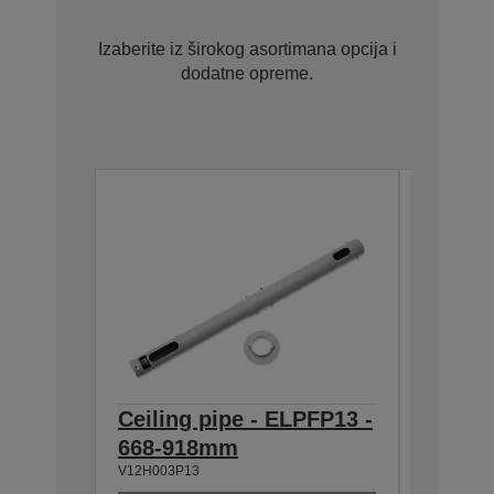
Izaberite iz širokog asortimana opcija i
dodatne opreme.
Ceiling pipe - ELPFP13 -
Air Fil
668-918mm
EB-SX
V12H003P13
V13H134A