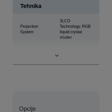
Tehnika
3LCD
Projection
Technology, RGB
System
liquid crystal
shutter
0,55 inch with C2
LCD Panel
Fine
Opcije