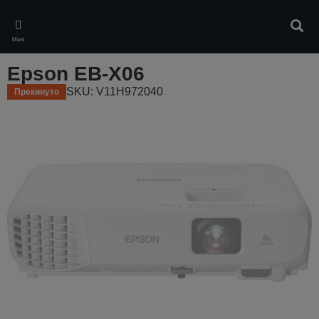
Skip
to
Pretr
main
Meni
content
Epson EB-X06
SKU: V11H972040
Прекинуто