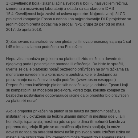
1) Osvetljenost boja (izlazna jačina svetlosti u boji) u najsvetlijem režimu,
izmerena u nezavisnoj laboratoriji u skladu sa standardom IDMS
15.4. Osvetljenost boja zavisi od uslova upotrebe. Najprodavaniji 3LCD
projektori kompanije Epson u odnosu na najprodavanije DLP projektore sa
jednim čipom prema podacima o prodaji NPD grupe za period od maja
2017. do aprila 2018.
2) Zasnovano na svakodnevnom gledanju filmova prosečnog trajanja 1 sat
i 45 minuta uz lampu podešenu na Eco režim.
Nepravilna montaža projektora na plafonu ili zidu može da dovede do
njegovog pada i potencijalne povrede ili oštećenja. Da biste to sprečili,
uverite se da je plafonski nosač bezbedno pričvršćen na svim tačkama za
montiranje navedenim u korisničkom uputstvu, koje je dostupno za
preuzimanje na našem veb-sajtu podrške (www.epson.rs/support).
Preporučujemo korišćenje plafonskih nosača koje je odobrio Epson i koji
su kompatibilni sa modelom projektora. Pored toga, koristite komplet za
bezbedno postavljanje odgovarajuće jačine da bi projektor bio pričvršćen
za plafonski nosač.
Ako je projektor prikačen na plafon ili se nalazi na zidnom nosaču, a
instaliran je u okruženju sa teškim uljanim dimom ili mestima gde ulja ili
hemikalije isparavaju, mestima gde se puno dima ili mehurići koriste za
pripremu događaja ili gde se aromatična ulja često spaljuju, to može
dovesti do toga da određeni delovi naših proizvoda budu izloženi riziku od
materijalne razgradnje, što vremenom može dovesti do slamanja i pada