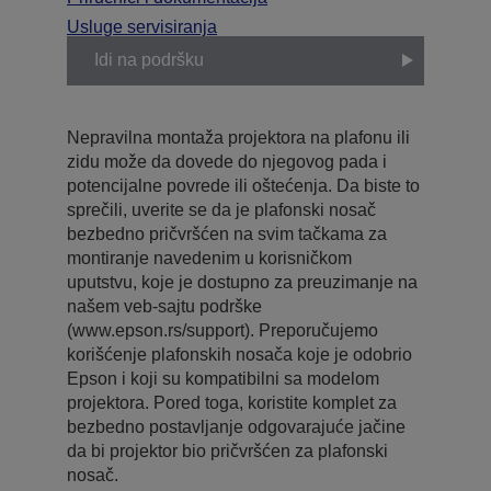
Usluge servisiranja
Idi na podršku
Nepravilna montaža projektora na plafonu ili
zidu može da dovede do njegovog pada i
potencijalne povrede ili oštećenja. Da biste to
sprečili, uverite se da je plafonski nosač
bezbedno pričvršćen na svim tačkama za
montiranje navedenim u korisničkom
uputstvu, koje je dostupno za preuzimanje na
našem veb-sajtu podrške
(www.epson.rs/support). Preporučujemo
korišćenje plafonskih nosača koje je odobrio
Epson i koji su kompatibilni sa modelom
projektora. Pored toga, koristite komplet za
bezbedno postavljanje odgovarajuće jačine
da bi projektor bio pričvršćen za plafonski
nosač.