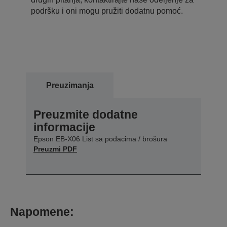
podršku i oni mogu pružiti dodatnu pomoć.
Preuzimanja
Preuzmite dodatne
informacije
Epson EB-X06 List sa podacima / brošura
Preuzmi PDF
Napomene: