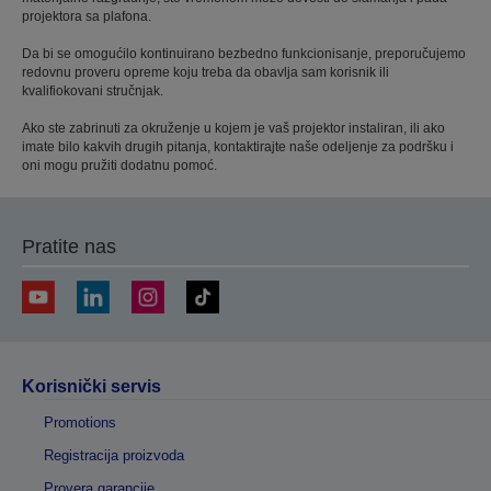
projektora sa plafona.
Da bi se omogućilo kontinuirano bezbedno funkcionisanje, preporučujemo
redovnu proveru opreme koju treba da obavlja sam korisnik ili
kvalifiokovani stručnjak.
Ako ste zabrinuti za okruženje u kojem je vaš projektor instaliran, ili ako
imate bilo kakvih drugih pitanja, kontaktirajte naše odeljenje za podršku i
oni mogu pružiti dodatnu pomoć.
Pratite nas
Korisnički servis
Promotions
Registracija proizvoda
Provera garancije