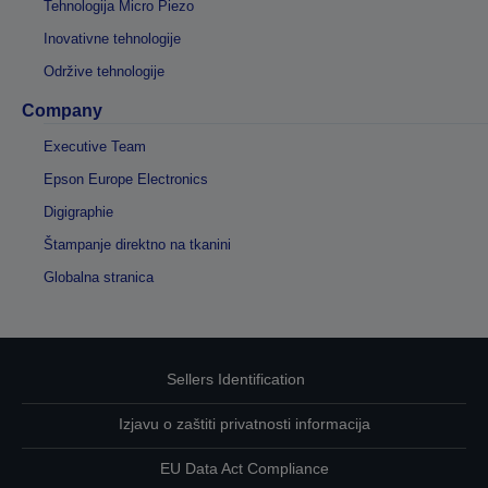
Tehnologija Micro Piezo
Inovativne tehnologije
Održive tehnologije
Company
Executive Team
Epson Europe Electronics
Digigraphie
Štampanje direktno na tkanini
Globalna stranica
Sellers Identification
Izjavu o zaštiti privatnosti informacija
EU Data Act Compliance