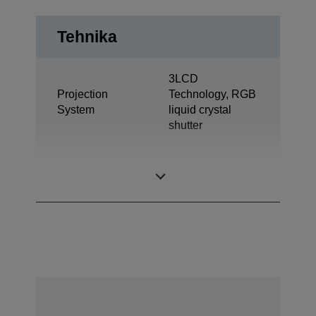
Tehnika
3LCD
Projection
Technology, RGB
System
liquid crystal
shutter
0,59 inch with
LCD Panel
MLA (D8)