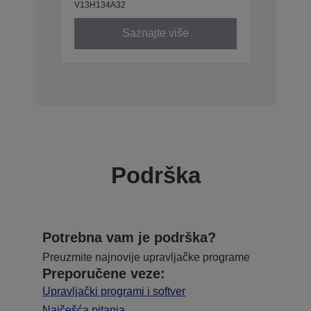
V13H134A32
Saznajte više
Podrška
Potrebna vam je podrška?
Preuzmite najnovije upravljačke programe
Preporučene veze:
Upravljački programi i softver
Najčešća pitanja