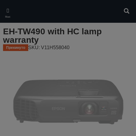
Skip
to
Pretr
main
Meni
content
EH-TW490 with HC lamp
warranty
SKU: V11H558040
Прекинуто