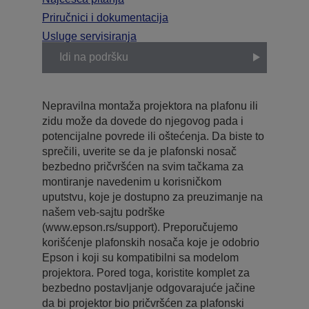
Priručnici i dokumentacija
Usluge servisiranja
Idi na podršku
Nepravilna montaža projektora na plafonu ili
zidu može da dovede do njegovog pada i
potencijalne povrede ili oštećenja. Da biste to
sprečili, uverite se da je plafonski nosač
bezbedno pričvršćen na svim tačkama za
montiranje navedenim u korisničkom
uputstvu, koje je dostupno za preuzimanje na
našem veb-sajtu podrške
(www.epson.rs/support). Preporučujemo
korišćenje plafonskih nosača koje je odobrio
Epson i koji su kompatibilni sa modelom
projektora. Pored toga, koristite komplet za
bezbedno postavljanje odgovarajuće jačine
da bi projektor bio pričvršćen za plafonski