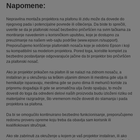
Napomene:
Nepravilna montaža projektora na plafonu ili zidu može da dovede do
njegovog pada i potencijalne povrede ili oštećenja. Da biste to sprečili,
uverite se da je plafonski nosač bezbedno pričvršćen na svim tačkama za
montiranje navedenim u korisničkom uputstvu, koje je dostupno za
preuzimanje na našem veb-sajtu podrške (www.epson.rs/support).
Preporučujemo korišćenje plafonskih nosača koje je odobrio Epson i koji
su kompatibilni sa modelom projektora. Pored toga, koristite komplet za
bezbedno postavljanje odgovarajuće jačine da bi projektor bio pričvršćen
za plafonski nosač.
Ako je projektor prikačen na plafon ili se nalazi na zidnom nosaču, a
instaliran je u okruženju sa teškim uljanim dimom ili mestima gde ulja ili
hemikalije isparavaju, mestima gde se puno dima ili mehurići koriste za
pripremu događaja ili gde se aromatična ulja često spaljuju, to može
dovesti do toga da određeni delovi naših proizvoda budu izloženi riziku od
materijalne razgradnje, što vremenom može dovesti do slamanja i pada
projektora sa plafona.
Da bi se omogućilo kontinuirano bezbedno funkcionisanje, preporučujemo
redovnu proveru opreme koju treba da obavlja sam korisnik ili
kvalifiokovani stručnjak.
Ako ste zabrinuti za okruženje u kojem je vaš projektor instaliran, ili ako