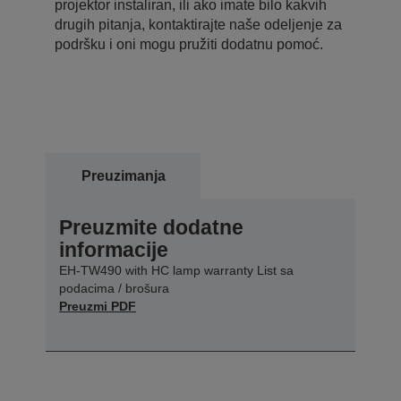
projektor instaliran, ili ako imate bilo kakvih
drugih pitanja, kontaktirajte naše odeljenje za
podršku i oni mogu pružiti dodatnu pomoć.
Preuzimanja
Preuzmite dodatne
informacije
EH-TW490 with HC lamp warranty List sa
podacima / brošura
Preuzmi PDF