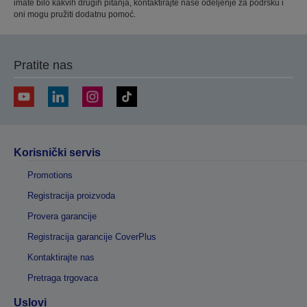
imate bilo kakvih drugih pitanja, kontaktirajte naše odeljenje za podršku i
oni mogu pružiti dodatnu pomoć.
Pratite nas
Korisnički servis
Promotions
Registracija proizvoda
Provera garancije
Registracija garancije CoverPlus
Kontaktirajte nas
Pretraga trgovaca
Uslovi