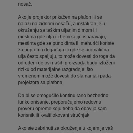
nosač.
Ako je projektor prikačen na plafon ili se
nalazi na zidnom nosaču, a instaliran je u
okruženju sa teškim uljanim dimom ili
mestima gde ulja ili hemikalije isparavaju,
mestima gde se puno dima ili mehurići koriste
za pripremu događaja ili gde se aromatična
ulja često spaljuju, to može dovesti do toga da
određeni delovi naših proizvoda budu izloženi
riziku od materijalne razgradnje, što
vremenom može dovesti do slamanja i pada
projektora sa plafona.
Da bi se omogućilo kontinuirano bezbedno
funkcionisanje, preporučujemo redovnu
proveru opreme koju treba da obavlja sam
korisnik ili kvalifiokovani stručnjak.
Ako ste zabrinuti za okruženje u kojem je vaš