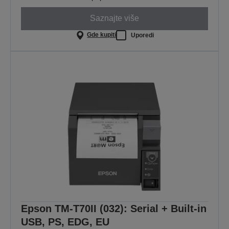
Saznajte više
Gde kupiti
Uporedi
Epson TM-T70II (032): Serial + Built-in
USB, PS, EDG, EU