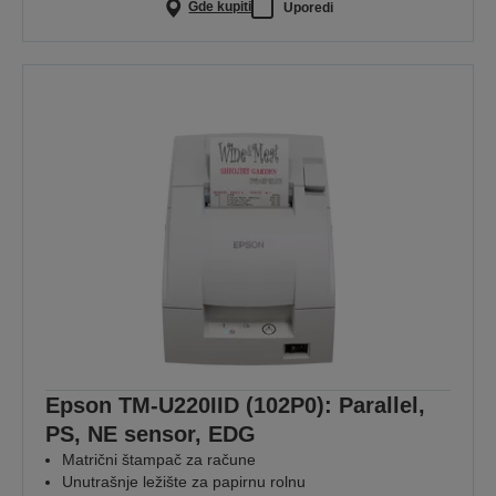
Gde kupiti
Uporedi
Epson TM-U220IID (102P0): Parallel,
PS, NE sensor, EDG
Matrični štampač za račune
Unutrašnje ležište za papirnu rolnu