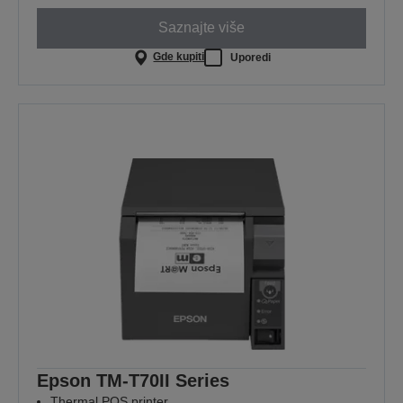
Saznajte više
Gde kupiti
Uporedi
Epson TM-T70II Series
Thermal POS printer