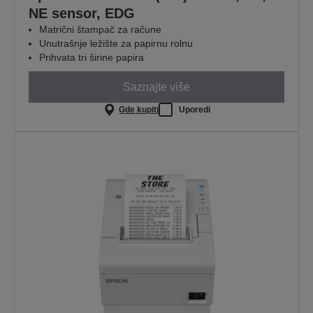
NE sensor, EDG
Matrični štampač za račune
Unutrašnje ležište za papirnu rolnu
Prihvata tri širine papira
Saznajte više
Gde kupiti
Uporedi