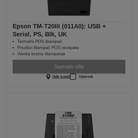
Epson TM-T20III (011A0): USB +
Serial, PS, Blk, UK
Termalni POS štampač
Priuštivi štampač POS recepata
Visoka brzina štampanja
Saznajte više
Gde kupiti
Uporedi