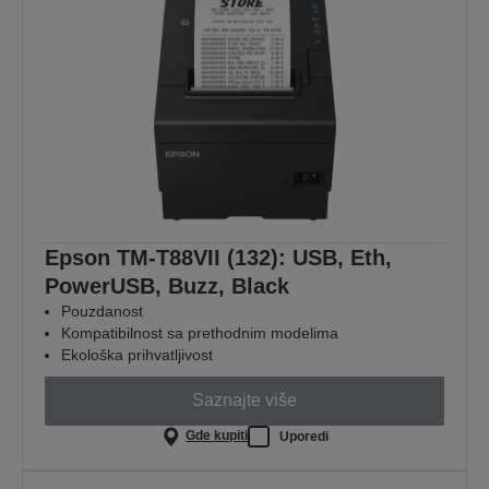
Epson TM-T88VII (132): USB, Eth,
PowerUSB, Buzz, Black
Pouzdanost
Kompatibilnost sa prethodnim modelima
Ekološka prihvatljivost
Saznajte više
Gde kupiti
Uporedi