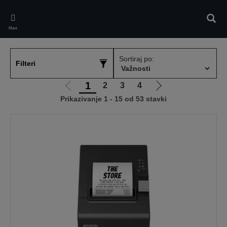
Skip
to
Pretr
main
Meni
content
Sortiraj po:
Filteri
1
2
3
4
Idi
Idi
Prikazivanje 1 - 15 od 53 stavki
na
na
prethodnu
sledeću
stranicu
stranicu