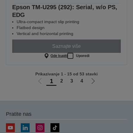
Epson TM-U295 (292): Serial, w/o PS,
EDG
Ultra-compact impact slip printing
Flatbed design
Vertical and horizontal printing
Saznajte više
Gde kupiti
Uporedi
Prikazivanje 1 - 15 od 53 stavki
1
2
3
4
Idi
Idi
na
na
prethodnu
sledeću
stranicu
stranicu
Pratite nas