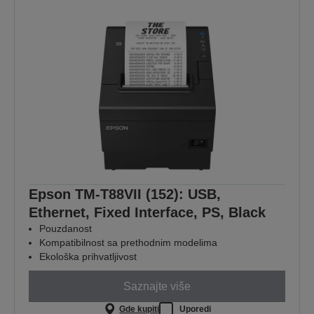
Epson TM-T88VII (152): USB,
Ethernet, Fixed Interface, PS, Black
Pouzdanost
Kompatibilnost sa prethodnim modelima
Ekološka prihvatljivost
Saznajte više
Gde kupiti
Uporedi