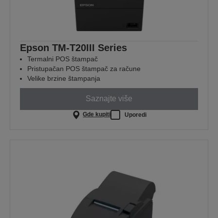
Epson TM-T20III Series
Termalni POS štampač
Pristupačan POS štampač za račune
Velike brzine štampanja
Saznajte više
Gde kupiti
Uporedi