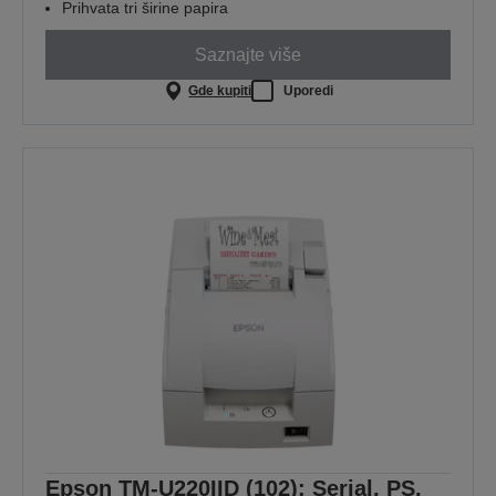
Prihvata tri širine papira
Saznajte više
Gde kupiti
Uporedi
Epson TM-U220IID (102): Serial, PS,