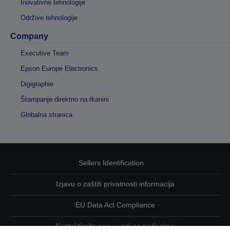
Inovativne tehnologije
Održive tehnologije
Company
Executive Team
Epson Europe Electronics
Digigraphie
Štampanje direktno na tkanini
Globalna stranica
Sellers Identification
Izjavu o zaštiti privatnosti informacija
EU Data Act Compliance
Kontaktirajte nas u vezi sa podacima