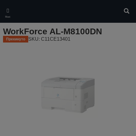
Skip
to
Pretr
main
Meni
content
WorkForce AL-M8100DN
SKU: C11CE13401
Прекинуто