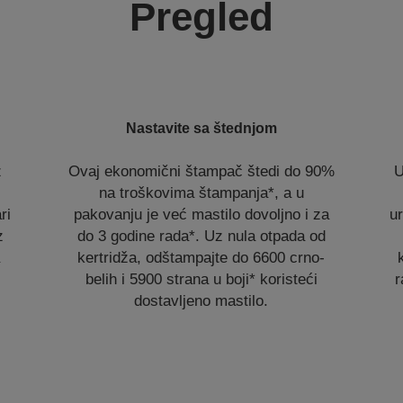
Pregled
Nastavite sa štednjom
z
Ovaj ekonomični štampač štedi do 90%
U
na troškovima štampanja*, a u
ri
pakovanju je već mastilo dovoljno i za
u
z
do 3 godine rada*. Uz nula otpada od
a
kertridža, odštampajte do 6600 crno-
belih i 5900 strana u boji* koristeći
r
dostavljeno mastilo.