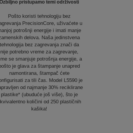
Ozbiljno pristupamo temi održivosti
Pošto koristi tehnologiju bez
agrevanja PrecisionCore, uživaćete u
anjoj potrošnji energije i imati manje
zamenskih delova. Naša jedinstvena
tehnologija bez zagrevanja znači da
nije potrebno vreme za zagrevanje,
ime se smanjuje potrošnja energije, a
pošto je glava za štampanje unapred
namontirana, štampač ćete
onfigurisati za tili čas. Model L5590 je
apravljen od najmanje 30% reciklirane
plastike* (ubuduće još više), što je
kvivalentno količini od 250 plastičnih
kašika!