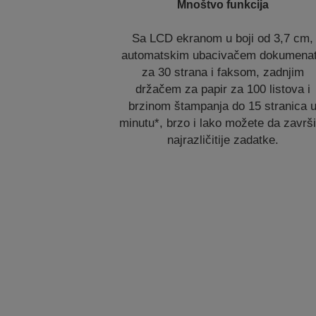
Mnoštvo funkcija
Sa LCD ekranom u boji od 3,7 cm,
automatskim ubacivačem dokumena
za 30 strana i faksom, zadnjim
držačem za papir za 100 listova i
brzinom štampanja do 15 stranica 
minutu*, brzo i lako možete da završi
najrazličitije zadatke.