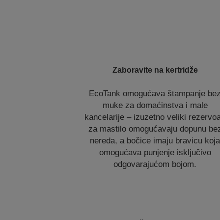
Zaboravite na kertridže
EcoTank omogućava štampanje be
muke za domaćinstva i male
kancelarije – izuzetno veliki rezervoa
za mastilo omogućavaju dopunu be
nereda, a bočice imaju bravicu koj
omogućava punjenje isključivo
odgovarajućom bojom.