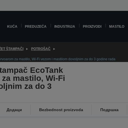
KUĆA
PREDUZEĆA
INDUSTRIJA
PROIZVODI
MASTILO
ŽET ŠTAMPAČI
POTROŠAČ
rvoarom za mastilo, Wi-Fi vezom i mastilom dovoljnim za do 3 godine rada
 štampač EcoTank
za mastilo, Wi-Fi
ljnim za do 3
Додаци
Bezbednost proizvoda
Подршка