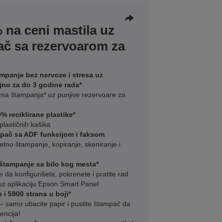
 na ceni mastila uz
č sa rezervoarom za
mpanje bez nervoze i stresa uz
jno za do 3 godine rada*
ima štampanja* uz punjive rezervoare za
% reciklirane plastike*
plastičnih kašika
mpač sa ADF funkcijom i faksom
etno štampanje, kopiranje, skeniranje i
tampanje sa bilo kog mesta*
da konfigurišete, pokrenete i pratite rad
uz aplikaciju Epson Smart Panel
i 5900 strana u boji*
a – samo ubacite papir i pustite štampač da
encija!