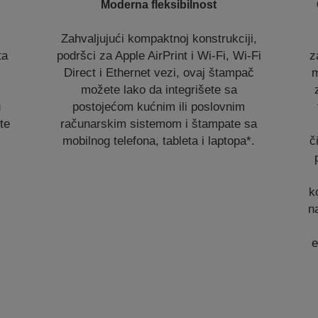
Moderna fleksibilnost
Zahvaljujući kompaktnoj konstrukciji,
ta
podršci za Apple AirPrint i Wi-Fi, Wi-Fi
z
Direct i Ethernet vezi, ovaj štampač
m
možete lako da integrišete sa
u
postojećom kućnim ili poslovnim
te
računarskim sistemom i štampate sa
mobilnog telefona, tableta i laptopa*.
č
k
n
e