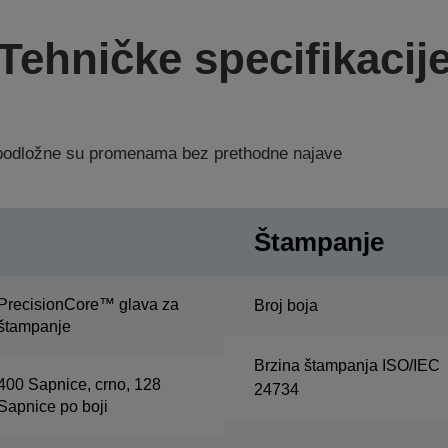
Tehničke specifikacij
a podložne su promenama bez prethodne najave
Štampanje
PrecisionCore™ glava za
Broj boja
štampanje
Brzina štampanja ISO/IEC
400 Sapnice, crno, 128
24734
Sapnice po boji