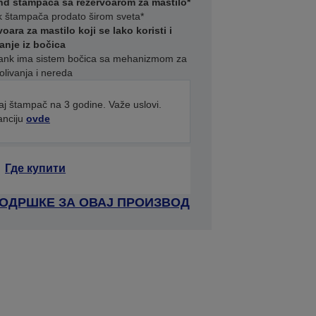
end štampača sa rezervoarom za mastilo*
k štampača prodato širom sveta*
ara za mastilo koji se lako koristi i
nje iz bočica
Tank ima sistem bočica sa mehanizmom za
olivanja i nereda
aj štampač na 3 godine. Važe uslovi.
anciju
ovde
Где купити
ПОДРШКЕ ЗА ОВАЈ ПРОИЗВОД