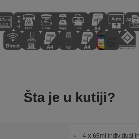
Šta je u kutiji?
4 x 65ml individual i