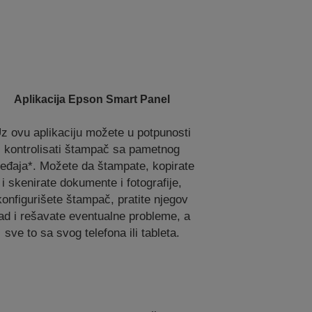
Aplikacija Epson Smart Panel
z ovu aplikaciju možete u potpunosti
kontrolisati štampač sa pametnog
ređaja*. Možete da štampate, kopirate
i skenirate dokumente i fotografije,
konfigurišete štampač, pratite njegov
ad i rešavate eventualne probleme, a
sve to sa svog telefona ili tableta.