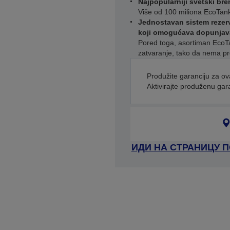
Najpopularniji svetski br
Više od 100 miliona EcoTan
Jednostavan sistem rezervo
koji omogućava dopunjava
Pored toga, asortiman Eco
zatvaranje, tako da nema pr
Produžite garanciju za ov
Aktivirajte produženu gar
ИДИ НА СТРАНИЦУ 