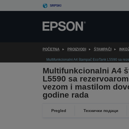
Skip
SRPSKI
to
main
content
POČETNA
PROIZVODI
ŠTAMPAČI
INKD
Multifunkcionalni A4 štampač EcoTank L5590 sa reze
Multifunkcionalni A4
L5590 sa rezervoarom 
vezom i mastilom dovo
godine rada
Pregled
Технички подаци