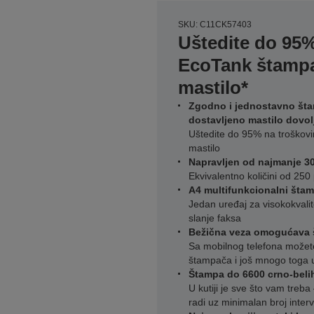
SKU: C11CK57403
Uštedite do 95%
EcoTank štampa
mastilo*
Zgodno i jednostavno šta
dostavljeno mastilo dovol
Uštedite do 95% na troškov
mastilo
Napravljen od najmanje 30
Ekvivalentno količini od 250 
A4 multifunkcionalni šta
Jedan uređaj za visokokvalit
slanje faksa
Bežična veza omogućava š
Sa mobilnog telefona možete 
štampača i još mnogo toga 
Štampa do 6600 crno-belih 
U kutiji je sve što vam treb
radi uz minimalan broj interv