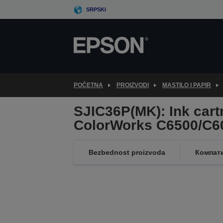
Skip
SRPSKI
to
main
content
POČETNA
PROIZVODI
MASTILO I PAPIR
SJIC36P(MK): Ink cartr
ColorWorks C6500/C60
Bezbednost proizvoda
Компат