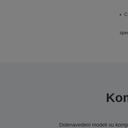
C
spe
Kom
Dolenavedeni modeli su kompat