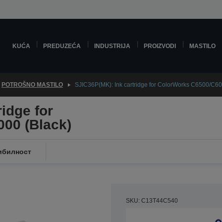
KUĆA
PREDUZEĆA
INDUSTRIJA
PROIZVODI
MASTILO
POTROŠNO MASTILO
SJIC36P(MK): Ink cartridge for ColorWorks C6500/C60
idge for
00 (Black)
ибилност
SKU: C13T44C540