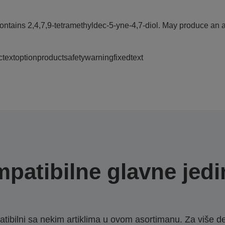
ontains 2,4,7,9-tetramethyldec-5-yne-4,7-diol. May produce an al
ctextoptionproductsafetywarningfixedtext
patibilne glavne jedi
ibilni sa nekim artiklima u ovom asortimanu. Za više d