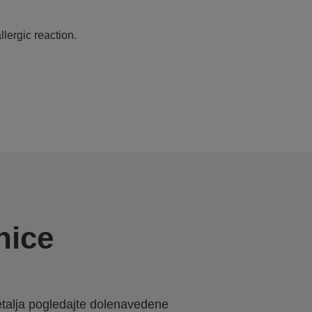
lergic reaction.
nice
etalja pogledajte dolenavedene