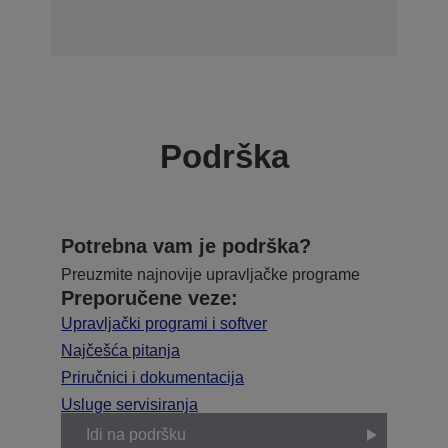
Podrška
Potrebna vam je podrška?
Preuzmite najnovije upravljačke programe
Preporučene veze:
Upravljački programi i softver
Najčešća pitanja
Priručnici i dokumentacija
Usluge servisiranja
Idi na podršku