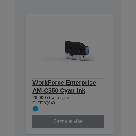
WorkForce Enterprise
WorkFo
AM-C550 Cyan Ink
AM-C55
28.000 strana cijan
31.500 st
C13T08Q240
C13T08Q1
Saznajte više