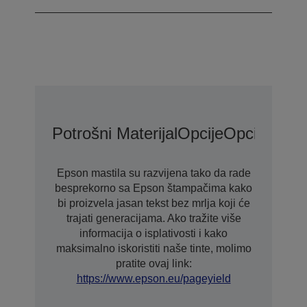
Potrošni Materijal
Opcije
Opcije Pro
Epson mastila su razvijena tako da rade
besprekorno sa Epson štampačima kako
bi proizvela jasan tekst bez mrlja koji će
trajati generacijama. Ako tražite više
informacija o isplativosti i kako
maksimalno iskoristiti naše tinte, molimo
pratite ovaj link:
https://www.epson.eu/pageyield