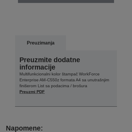
Preuzimanja
Preuzmite dodatne
informacije
Multifunkcionalni kolor štampač WorkForce
Enterprise AM-C550z formata A4 sa unutrašnjim
finišerom List sa podacima / brošura
Preuzmi PDF
Napomene: