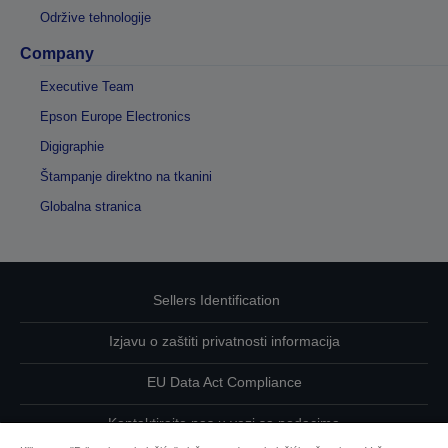
Održive tehnologije
Company
Executive Team
Epson Europe Electronics
Digigraphie
Štampanje direktno na tkanini
Globalna stranica
Sellers Identification
Izjavu o zaštiti privatnosti informacija
EU Data Act Compliance
Kontaktirajte nas u vezi sa podacima