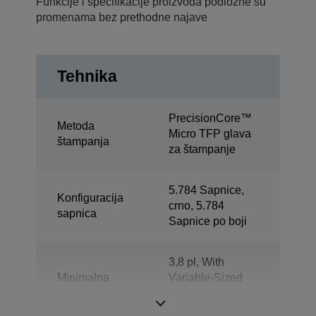
Funkcije i specifikacije proizvoda podložne su
promenama bez prethodne najave
Tehnika
PrecisionCore™
Metoda
Micro TFP glava
štampanja
za štampanje
5.784 Sapnice,
Konfiguracija
crno, 5.784
sapnica
Sapnice po boji
3,8 pl, With
Minimalna
Variable-Sized
veličina kapljice
Droplet
Technology