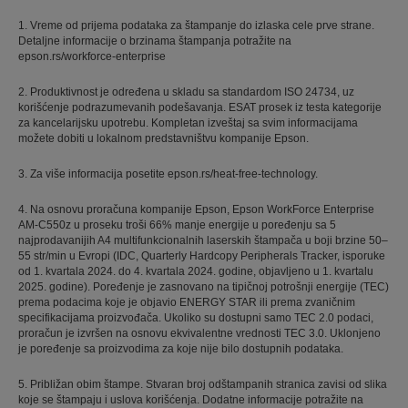
1. Vreme od prijema podataka za štampanje do izlaska cele prve strane.
Detaljne informacije o brzinama štampanja potražite na
epson.rs/workforce-enterprise
2. Produktivnost je određena u skladu sa standardom ISO 24734, uz
korišćenje podrazumevanih podešavanja. ESAT prosek iz testa kategorije
za kancelarijsku upotrebu. Kompletan izveštaj sa svim informacijama
možete dobiti u lokalnom predstavništvu kompanije Epson.
3. Za više informacija posetite epson.rs/heat-free-technology.
4. Na osnovu proračuna kompanije Epson, Epson WorkForce Enterprise
AM-C550z u proseku troši 66% manje energije u poređenju sa 5
najprodavanijih A4 multifunkcionalnih laserskih štampača u boji brzine 50–
55 str/min u Evropi (IDC, Quarterly Hardcopy Peripherals Tracker, isporuke
od 1. kvartala 2024. do 4. kvartala 2024. godine, objavljeno u 1. kvartalu
2025. godine). Poređenje je zasnovano na tipičnoj potrošnji energije (TEC)
prema podacima koje je objavio ENERGY STAR ili prema zvaničnim
specifikacijama proizvođača. Ukoliko su dostupni samo TEC 2.0 podaci,
proračun je izvršen na osnovu ekvivalentne vrednosti TEC 3.0. Uklonjeno
je poređenje sa proizvodima za koje nije bilo dostupnih podataka.
5. Približan obim štampe. Stvaran broj odštampanih stranica zavisi od slika
koje se štampaju i uslova korišćenja. Dodatne informacije potražite na