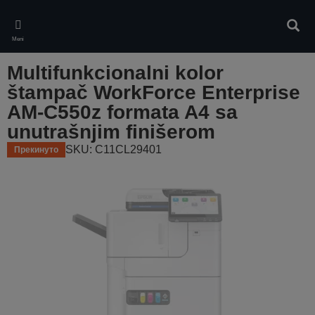
Skip
to
Pretr
main
Meni
content
Multifunkcionalni kolor
štampač WorkForce Enterprise
AM-C550z formata A4 sa
unutrašnjim finišerom
SKU: C11CL29401
Прекинуто