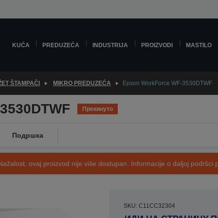
KUĆA
PREDUZEĆA
INDUSTRIJA
PROIZVODI
MASTILO
ŽET ŠTAMPAČI
MIKRO PREDUZEĆA
Epson WorkForce WF-3530DTWF
-3530DTWF
Прекинуто
Подршка
Nažalost, ovaj proizvod nije više dostupan. Informacije o daljoj podršci 
SKU: C11CC32304