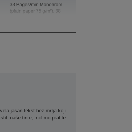
38 Pages/min Monohrom
(plain paper 75 g/m²), 38
Pages/min Colour (plain
paper 75 g/m²)
la jasan tekst bez mrlja koji
stiti naše tinte, molimo pratite