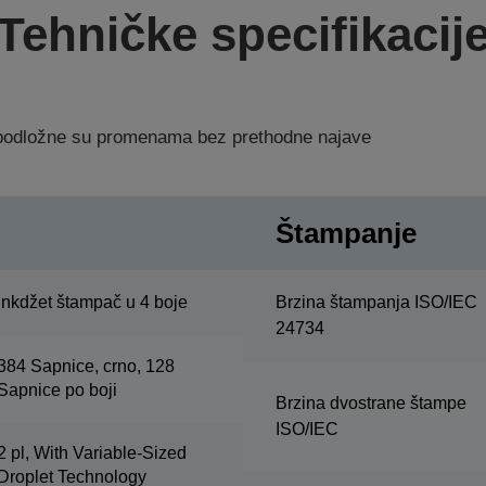
Tehničke specifikacij
a podložne su promenama bez prethodne najave
Štampanje
Inkdžet štampač u 4 boje
Brzina štampanja ISO/IEC
24734
384 Sapnice, crno, 128
Sapnice po boji
Brzina dvostrane štampe
ISO/IEC
2 pl, With Variable-Sized
Droplet Technology