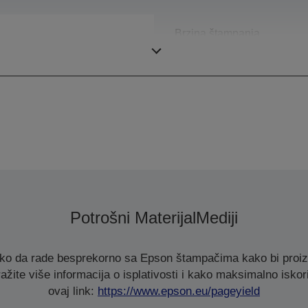
Brzina štampanja
Potrošni Materijal
Mediji
ako da rade besprekorno sa Epson štampačima kako bi proizve
ažite više informacija o isplativosti i kako maksimalno iskori
ovaj link:
https://www.epson.eu/pageyield