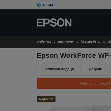
Skip
SRPSKI
to
main
content
POČETNA
PROIZVODI
ŠTAMPAČI
INKD
Epson WorkForce WF
Технички подаци
Додаци
Prekinuti proizvod- 
Nagrađen