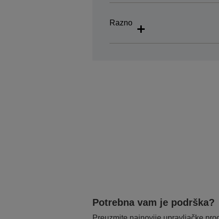
Razno
Potrebna vam je podrška?
Preuzmite najnovije upravljačke pr