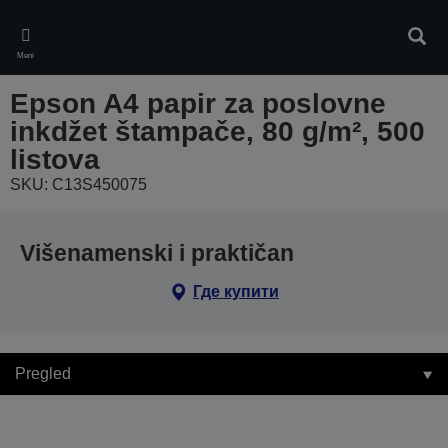
Skip
to
Pretr
main
Meni
content
Epson A4 papir za poslovne
inkdžet štampače, 80 g/m², 500
listova
SKU: C13S450075
Višenamenski i praktičan
Где купити
Pregled