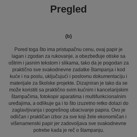
Pregled
{b}
Pored toga što ima pristupačnu cenu, ovaj papir je
lagan i zgodan za rukovanje, a obezbeđuje otiske sa
oštrim i jasnim tekstom i slikama, tako da je pogodan za
praktično sve svakodnevne zadatke štampanja i kod
kuće i na poslu, uključujući i poslovnu dokumentaciju i
materijale za školske projekte. Dizajniran je tako da se
može koristiti sa praktično svim kućnim i kancelarijskim
štampačima, fotokopir aparatima i multifunkcionalnim
uređajima, a odlikuje ga i to što izuzetno retko dolazi do
zaglavljivanja i pogrešnog ubacivanje papira. Ovo je
odličan i praktičan izbor za sve koji žele ekonomičan i
višenamenski papir jer zadovoljava sve svakodnevne
potrebe kada je reč o štampanju.