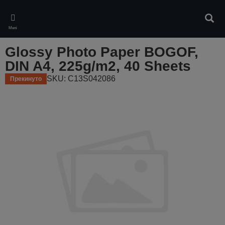
Skip
to
Pretr
main
Meni
content
Glossy Photo Paper BOGOF,
DIN A4, 225g/m2, 40 Sheets
SKU: C13S042086
Прекинуто