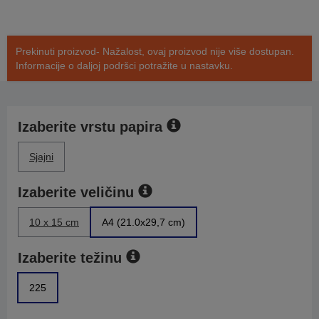
Prekinuti proizvod- Nažalost, ovaj proizvod nije više dostupan.
Informacije o daljoj podršci potražite u nastavku.
Izaberite vrstu papira
Sjajni
Izaberite veličinu
10 x 15 cm
A4 (21.0x29,7 cm)
Izaberite težinu
225