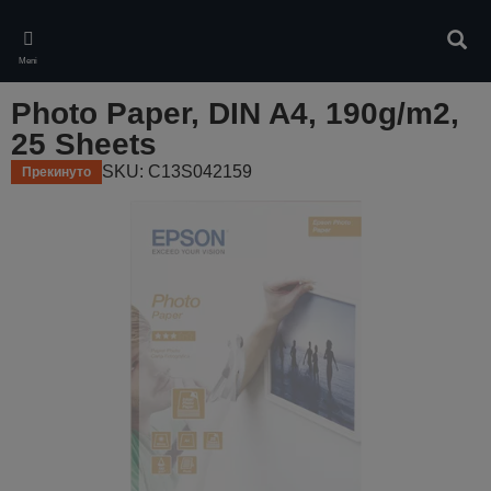
Skip
to
Pretr
main
Meni
content
Photo Paper, DIN A4, 190g/m2,
25 Sheets
SKU: C13S042159
Прекинуто