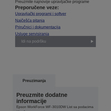
Preuzmite najnovije upravljačke programe
Preporučene veze:
Upravljački programi i softver
Najčešća pitanja
Priručnici i dokumentacija
Usluge servisiranja
Idi na podršku
Preuzimanja
Preuzmite dodatne
informacije
Epson WorkForce WF-3010DW List sa podacima