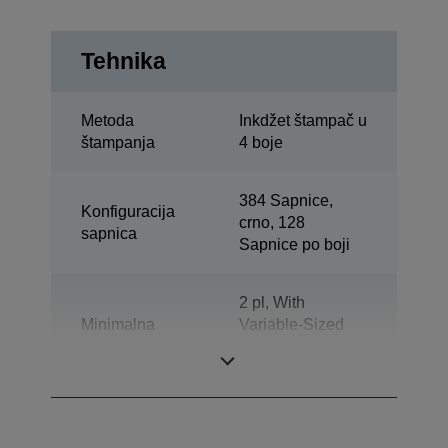
Tehnika
Metoda
Inkdžet štampač u
štampanja
4 boje
384 Sapnice,
Konfiguracija
crno, 128
sapnica
Sapnice po boji
2 pl, With
Minimalna
Variable-Sized
veličina kapljice
Droplet
Technology