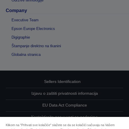
Održive tehnologije
Company
Executive Team
Epson Europe Electronics
Digigraphie
Štampanje direktno na tkanini
Globalna stranica
Sellers Identification
Izjavu o zaštiti privatnosti informacija
EU Data Act Compliance
Kontaktirajte nas u vezi sa podacima
Klikom na "Prihvati sve kolačiće" slažete se da se kolačići sačuvaju na Vašem
Informacije o kolačićima