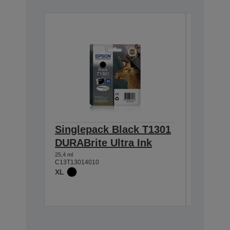
Singlepack Black T1301
Single
DURABrite Ultra Ink
DURABr
25,4 ml
10,1 ml
C13T13014010
C13T13024
XL
XL