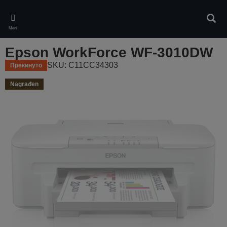
Skip
to
Pretr
main
Meni
content
Epson WorkForce WF-3010DW
SKU: C11CC34303
Прекинуто
Nagrađen