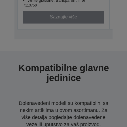
White glassine, transparent liner
Whit
7113750
71137
Saznajte više
Kompatibilne glavne
jedinice
Dolenavedeni modeli su kompatibilni sa
nekim artiklima u ovom asortimanu. Za
više detalja pogledajte dolenavedene
veze ili uputstvo za vaš proizvod.