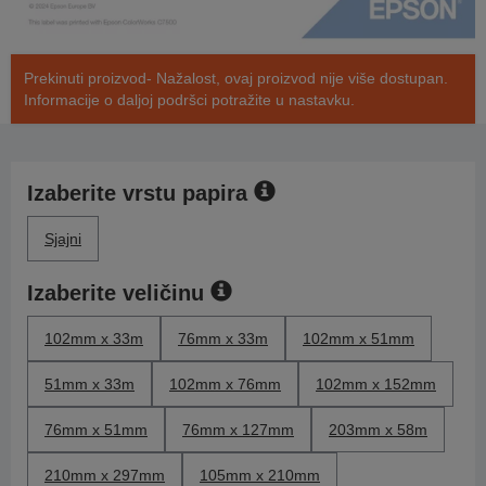
Prekinuti proizvod- Nažalost, ovaj proizvod nije više dostupan.
Informacije o daljoj podršci potražite u nastavku.
Izaberite vrstu papira
Sjajni
Izaberite veličinu
102mm x 33m
76mm x 33m
102mm x 51mm
51mm x 33m
102mm x 76mm
102mm x 152mm
76mm x 51mm
76mm x 127mm
203mm x 58m
210mm x 297mm
105mm x 210mm