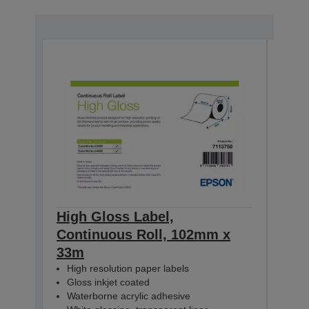
High Gloss Label,
High
Continuous Roll, 102mm x
Con
33m
33m
High resolution paper labels
Hig
Gloss inkjet coated
Glo
Waterborne acrylic adhesive
Wat