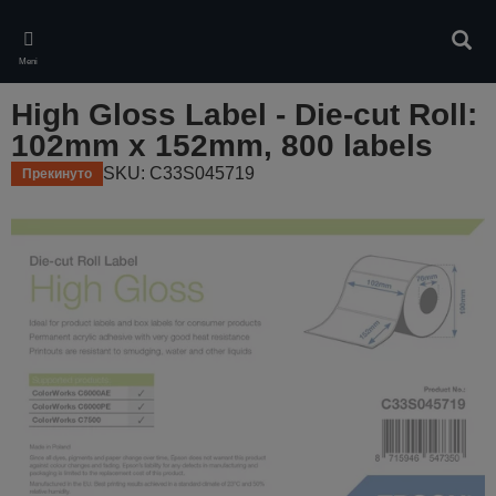
Skip
to
Pretr
main
Meni
content
High Gloss Label - Die-cut Roll:
102mm x 152mm, 800 labels
SKU: C33S045719
Прекинуто