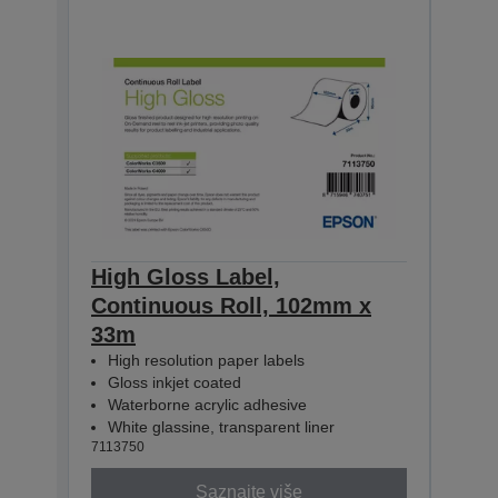
High Gloss Label,
High
Continuous Roll, 102mm x
Con
33m
33m
High resolution paper labels
Hig
Gloss inkjet coated
Glo
Waterborne acrylic adhesive
Wat
White glassine, transparent liner
Whit
7113750
71137
Saznajte više