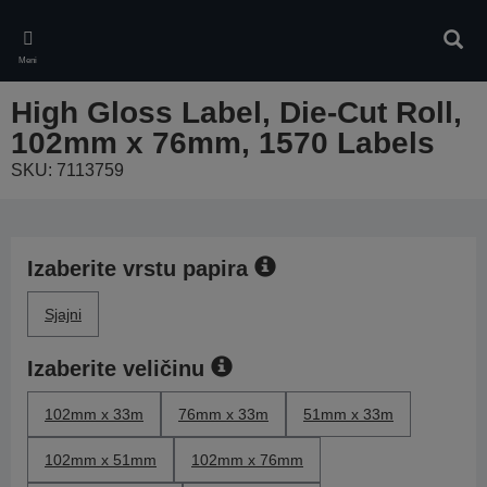
Skip
to
Pretr
main
Meni
content
High Gloss Label, Die-Cut Roll,
102mm x 76mm, 1570 Labels
SKU: 7113759
Izaberite vrstu papira
Sjajni
Izaberite veličinu
102mm x 33m
76mm x 33m
51mm x 33m
102mm x 51mm
102mm x 76mm