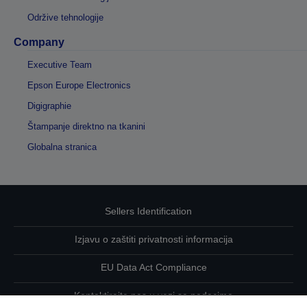
Održive tehnologije
Company
Executive Team
Epson Europe Electronics
Digigraphie
Štampanje direktno na tkanini
Globalna stranica
Sellers Identification
Izjavu o zaštiti privatnosti informacija
EU Data Act Compliance
Kontaktirajte nas u vezi sa podacima