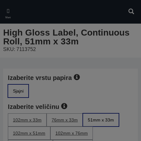
Skip
to
Pretr
main
Meni
content
High Gloss Label, Continuous
Roll, 51mm x 33m
SKU: 7113752
Izaberite vrstu papira
Sjajni
Izaberite veličinu
102mm x 33m
76mm x 33m
51mm x 33m
102mm x 51mm
102mm x 76mm