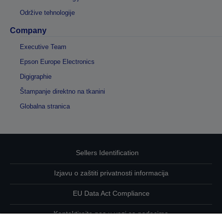
Održive tehnologije
Company
Executive Team
Epson Europe Electronics
Digigraphie
Štampanje direktno na tkanini
Globalna stranica
Sellers Identification
Izjavu o zaštiti privatnosti informacija
EU Data Act Compliance
Kontaktirajte nas u vezi sa podacima