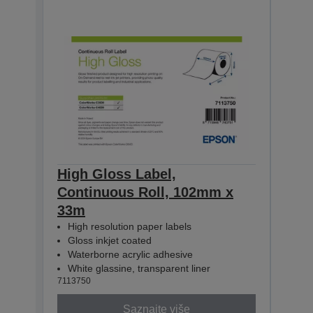
High Gloss Label,
High
Continuous Roll, 102mm x
Con
33m
33m
High resolution paper labels
Hig
Gloss inkjet coated
Glo
Waterborne acrylic adhesive
Wat
White glassine, transparent liner
Whit
7113750
71137
Saznajte više