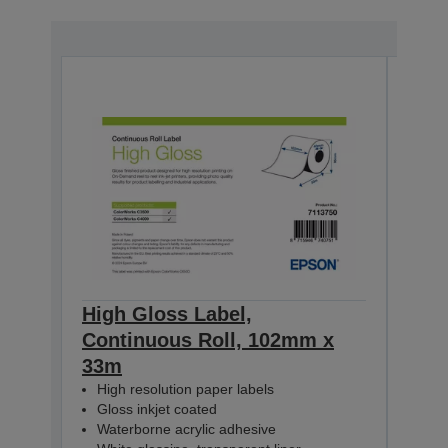
High Gloss Label,
High
Continuous Roll, 102mm x
Con
33m
33m
High resolution paper labels
Hig
Gloss inkjet coated
Glo
Waterborne acrylic adhesive
Wat