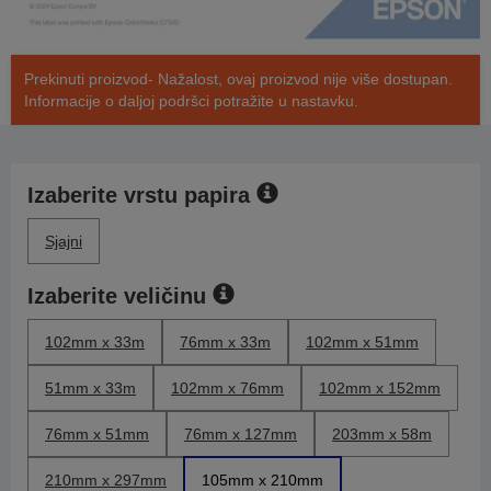
Prekinuti proizvod- Nažalost, ovaj proizvod nije više dostupan.
Informacije o daljoj podršci potražite u nastavku.
Izaberite vrstu papira
Sjajni
Izaberite veličinu
102mm x 33m
76mm x 33m
102mm x 51mm
51mm x 33m
102mm x 76mm
102mm x 152mm
76mm x 51mm
76mm x 127mm
203mm x 58m
210mm x 297mm
105mm x 210mm