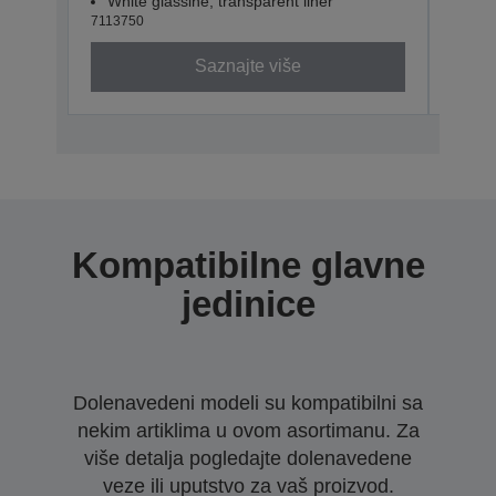
White glassine, transparent liner
Whit
7113750
71137
Saznajte više
Kompatibilne glavne
jedinice
Dolenavedeni modeli su kompatibilni sa
nekim artiklima u ovom asortimanu. Za
više detalja pogledajte dolenavedene
veze ili uputstvo za vaš proizvod.