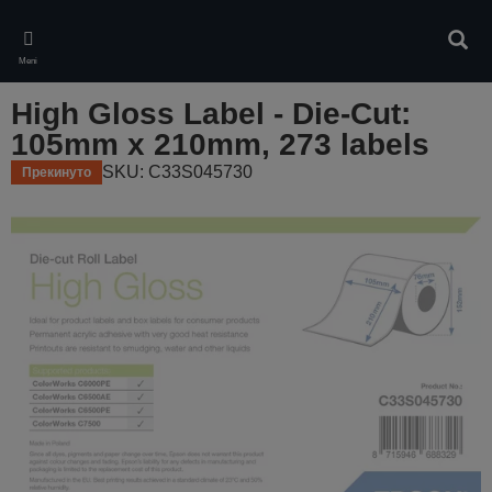
Skip
to
Pretr
main
Meni
content
High Gloss Label - Die-Cut:
105mm x 210mm, 273 labels
SKU: C33S045730
Прекинуто