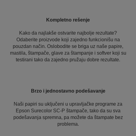
Kompletno rešenje
Kako da najlakše ostvarite najbolje rezultate?
Odaberite proizvode koji zajedno funkcionišu na
pouzdan način. Oslobodite se briga uz naše papire,
mastila, štampače, glave za štampanje i softver koji su
testirani tako da zajedno pružaju dobre rezultate.
Brzo i jednostavno podešavanje
Naši papiri su uključeni u upravljačke programe za
Epson Surecolor SC-P štampače, tako da su sva
podešavanja spremna, pa možete da štampate bez
problema.