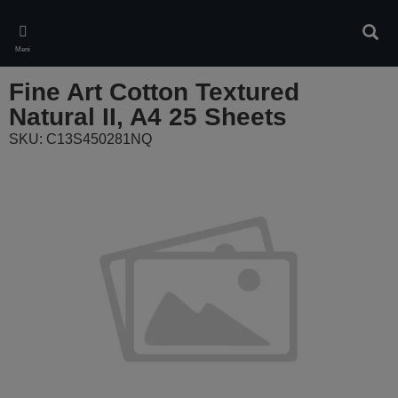
Skip
to
Pretr
main
Meni
content
Fine Art Cotton Textured
Natural II, A4 25 Sheets
SKU: C13S450281NQ