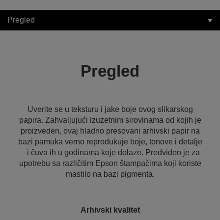
Pregled
Pregled
Uverite se u teksturu i jake boje ovog slikarskog
papira. Zahvaljujući izuzetnim sirovinama od kojih je
proizveden, ovaj hladno presovani arhivski papir na
bazi pamuka verno reprodukuje boje, tonove i detalje
– i čuva ih u godinama koje dolaze. Predviđen je za
upotrebu sa različitim Epson štampačima koji koriste
mastilo na bazi pigmenta.
Arhivski kvalitet