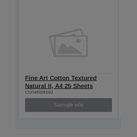
Fine Art Cotton Textured
Fine
Natural II, A4 25 Sheets
Natu
C13S450281NQ
C13S4
Saznajte više