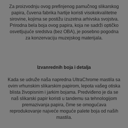
Za proizvodnju ovog prefinjenog pamučnog slikarskog
papira, čuvena fabrika hartije koristi visokokvalitetne
sirovine, kojima se postižu izuzetna arhivska svojstva.
Prirodna bela boja ovog papira, koja ne sadrži optičko
osvetljujuće sredstva (bez OBA), je posebno pogodna
za konzervaciju muzejskog materijala.
Izvanrednih boja i detalja
Kada se udruže naša napredna UltraChrome mastila sa
ovim vrhunskim slikarskim papirom, lepota vašeg otiska
blista živopisnim i jarkim bojama. Predviđeno je da se
naš slikarski papir koristi u tandemu sa tehnologijom
premazivanja papira, čime se omogućava
reprodukovanje najveće moguće palete boja od naših
mastila.