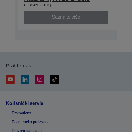
C13S450281NQ
C13S4
Saznajte više
Pratite nas
Korisnički servis
Promotions
Registracija proizvoda
Provera garancije