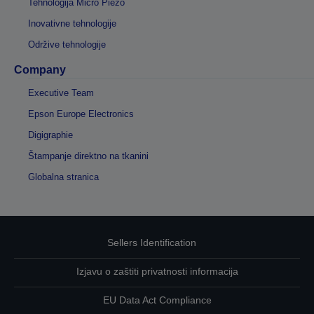
Tehnologija Micro Piezo
Inovativne tehnologije
Održive tehnologije
Company
Executive Team
Epson Europe Electronics
Digigraphie
Štampanje direktno na tkanini
Globalna stranica
Sellers Identification
Izjavu o zaštiti privatnosti informacija
EU Data Act Compliance