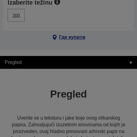
Izaberite težinu
300
Где купити
Pregled
Pregled
Uverite se u teksturu i jake boje ovog slikarskog
papira. Zahvaljujući izuzetnim sirovinama od kojih je
proizveden, ovaj hladno presovani arhivski papir na