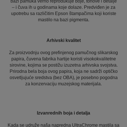
bazi pamuka verno reprodukuje boje, tonove i detalje
– i čuva ih u godinama koje dolaze. Predviđen je za
upotrebu sa različitim Epson štampačima koji koriste
mastilo na bazi pigmenta.
Arhivski kvalitet
Za proizvodnju ovog prefinjenog pamučnog slikarskog
papira, čuvena fabrika hartije koristi visokokvalitetne
sirovine, kojima se postižu izuzetna arhivska svojstva.
Prirodna bela boja ovog papira, koja ne sadrži optičko
osvetljujuće sredstva (bez OBA), je posebno pogodna
za konzervaciju muzejskog materijala.
Izvanrednih boja i detalja
Kada se udruže naša napredna UltraChrome mastila sa