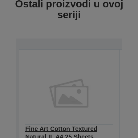
Ostali proizvodi u ovoj
seriji
Fine Art Cotton Textured
Fine
Natural II, A4 25 Sheets
Natu