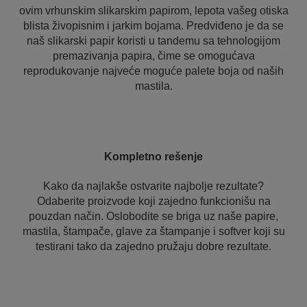
ovim vrhunskim slikarskim papirom, lepota vašeg otiska
blista živopisnim i jarkim bojama. Predviđeno je da se
naš slikarski papir koristi u tandemu sa tehnologijom
premazivanja papira, čime se omogućava
reprodukovanje najveće moguće palete boja od naših
mastila.
Kompletno rešenje
Kako da najlakše ostvarite najbolje rezultate?
Odaberite proizvode koji zajedno funkcionišu na
pouzdan način. Oslobodite se briga uz naše papire,
mastila, štampače, glave za štampanje i softver koji su
testirani tako da zajedno pružaju dobre rezultate.