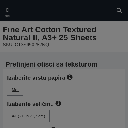
Skip
to
Pretr
main
Meni
content
Fine Art Cotton Textured
Natural II, A3+ 25 Sheets
SKU: C13S450282NQ
Prefinjeni otisci sa teksturom
Izaberite vrstu papira
Mat
Izaberite veličinu
A4 (21.0x29,7 cm)