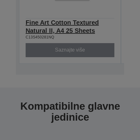
Fine Art Cotton Textured
Fine
Natural II, A4 25 Sheets
Natu
C13S450281NQ
C13S4
Saznajte više
Kompatibilne glavne
jedinice