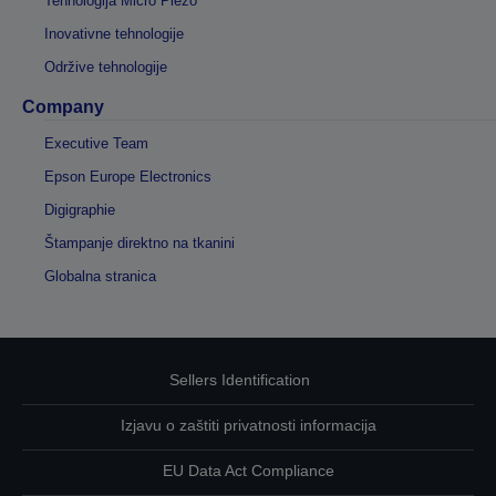
Tehnologija Micro Piezo
Inovativne tehnologije
Održive tehnologije
Company
Executive Team
Epson Europe Electronics
Digigraphie
Štampanje direktno na tkanini
Globalna stranica
Sellers Identification
Izjavu o zaštiti privatnosti informacija
EU Data Act Compliance