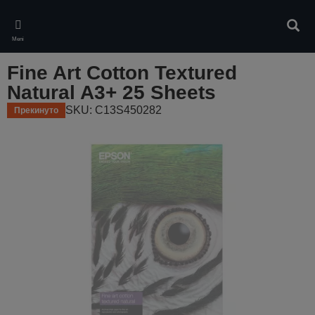
Skip
to
Pretr
main
Meni
content
Fine Art Cotton Textured
Natural A3+ 25 Sheets
SKU: C13S450282
Прекинуто