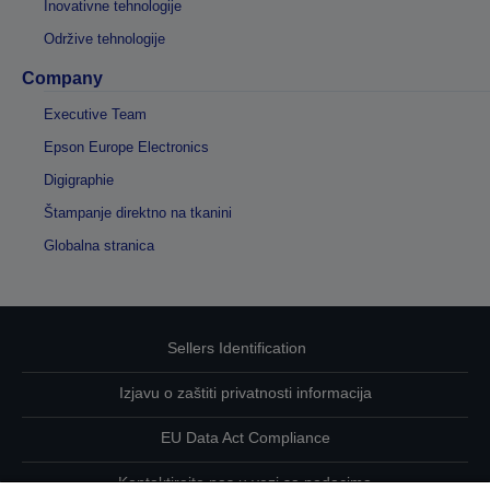
Inovativne tehnologije
Održive tehnologije
Company
Executive Team
Epson Europe Electronics
Digigraphie
Štampanje direktno na tkanini
Globalna stranica
Sellers Identification
Izjavu o zaštiti privatnosti informacija
EU Data Act Compliance
Kontaktirajte nas u vezi sa podacima