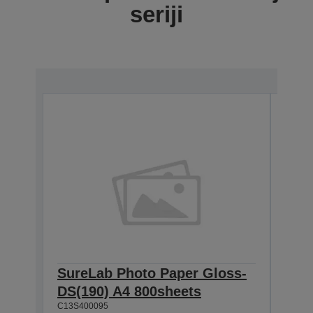
seriji
SureLab Photo Paper Gloss-
Sur
DS(190) A4 800sheets
DS(
C13S400095
C13S4