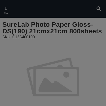
Skip
to
Pretr
main
Meni
content
SureLab Photo Paper Gloss-
DS(190) 21cmx21cm 800sheets
SKU: C13S400100