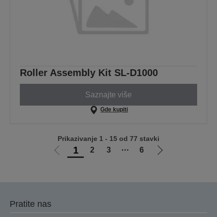
Roller Assembly Kit SL-D1000
Saznajte više
Gde kupiti
Prikazivanje 1 - 15 od 77 stavki
1
2
3
⋯
6
Idi
Idi
na
na
prethodnu
sledeću
stranicu
stranicu
Pratite nas