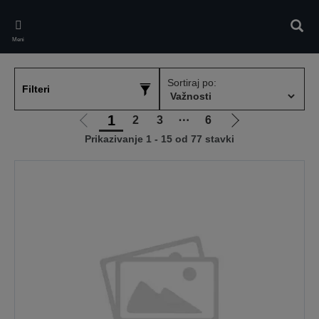
Skip
to
Pretr
main
Meni
content
Sortiraj po:
Filteri
1
2
3
⋯
6
Idi
Idi
Prikazivanje 1 - 15 od 77 stavki
na
na
prethodnu
sledeću
stranicu
stranicu