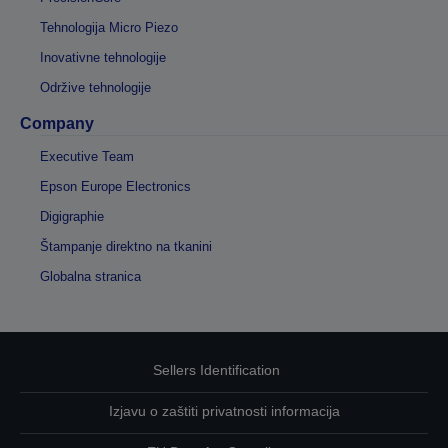
Tehnologija Micro Piezo
Inovativne tehnologije
Održive tehnologije
Company
Executive Team
Epson Europe Electronics
Digigraphie
Štampanje direktno na tkanini
Globalna stranica
Sellers Identification
Izjavu o zaštiti privatnosti informacija