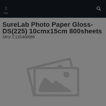
Skip
to
Pretr
main
Meni
content
SureLab Photo Paper Gloss-
DS(225) 10cmx15cm 800sheets
SKU: C13S400089