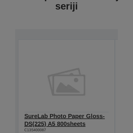
seriji
SureLab Photo Paper Gloss-
Sur
DS(225) A5 800sheets
DS(
C13S400087
800