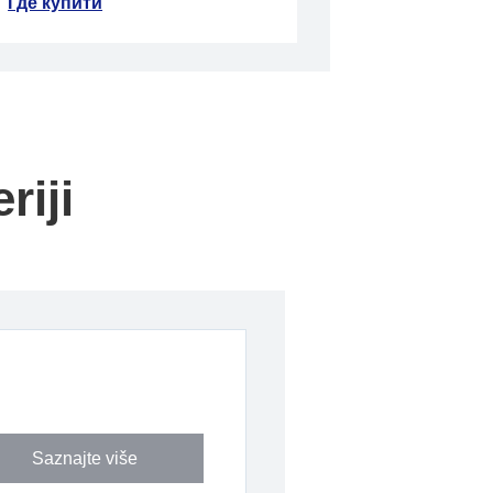
Где купити
riji
Saznajte više