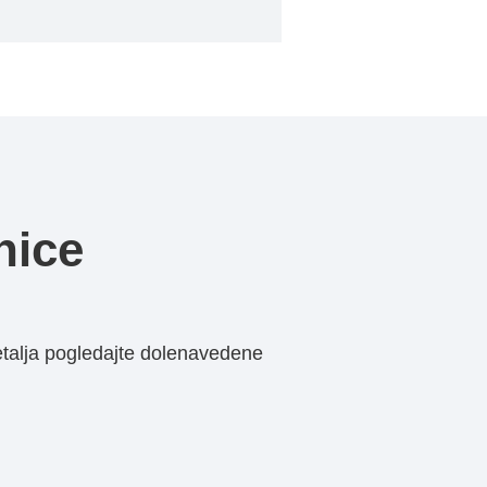
nice
etalja pogledajte dolenavedene