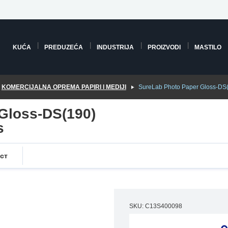
KUĆA
PREDUZEĆA
INDUSTRIJA
PROIZVODI
MASTILO
KOMERCIJALNA OPREMA PAPIRI I MEDIJI
SureLab Photo Paper Gloss-DS
Gloss-DS(190)
s
ст
SKU: C13S400098