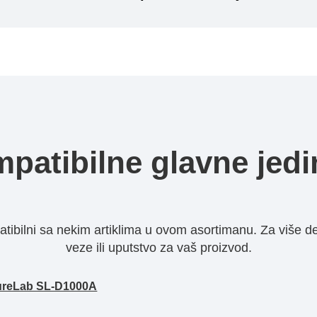
patibilne glavne jedi
ibilni sa nekim artiklima u ovom asortimanu. Za više d
veze ili uputstvo za vaš proizvod.
ureLab SL-D1000A