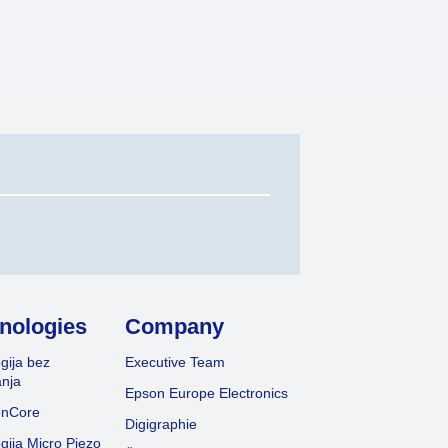
nologies
Company
gija bez
Executive Team
nja
Epson Europe Electronics
onCore
Digigraphie
gija Micro Piezo