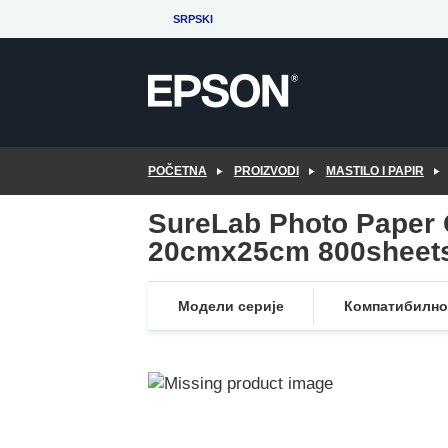
Skip
SRPSKI
to
main
content
POČETNA
PROIZVODI
MASTILO I PAPIR
SureLab Photo Paper 
20cmx25cm 800sheet
Модели серије
Компатибилно