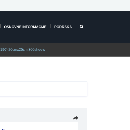
OSNOVNE INFORMACIJE
PODRŠKA
(190) 20cmx25cm 800sheets