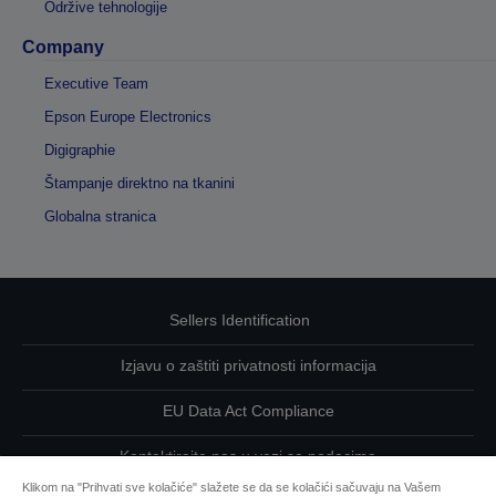
Održive tehnologije
Company
Executive Team
Epson Europe Electronics
Digigraphie
Štampanje direktno na tkanini
Globalna stranica
Sellers Identification
Izjavu o zaštiti privatnosti informacija
EU Data Act Compliance
Kontaktirajte nas u vezi sa podacima
Klikom na "Prihvati sve kolačiće" slažete se da se kolačići sačuvaju na Vašem