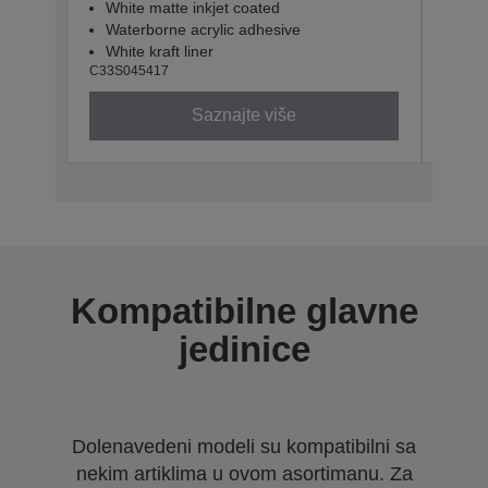
White matte inkjet coated
Whi
Waterborne acrylic adhesive
Wat
White kraft liner
Whit
C33S045417
C33S0
Saznajte više
Kompatibilne glavne
jedinice
Dolenavedeni modeli su kompatibilni sa
nekim artiklima u ovom asortimanu. Za