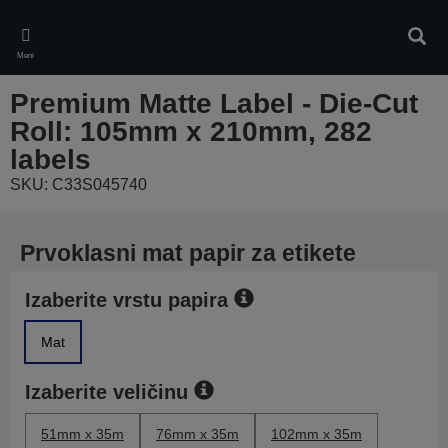
Skip
to
Pretr
main
Meni
content
Premium Matte Label - Die-Cut
Roll: 105mm x 210mm, 282
labels
SKU: C33S045740
Prvoklasni mat papir za etikete
Izaberite vrstu papira
Mat
Izaberite veličinu
51mm x 35m
76mm x 35m
102mm x 35m