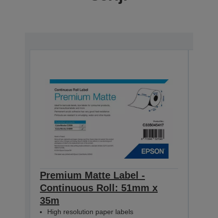
Premium Matte Label -
Pre
Continuous Roll: 51mm x
Con
35m
35m
High resolution paper labels
Hig